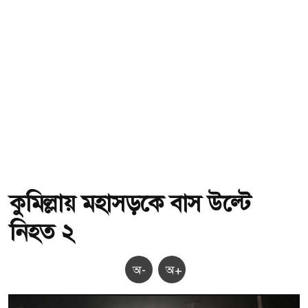
কুমিল্লায় মহাসড়কে বাস উল্টে
নিহত ২
অ-
অ+