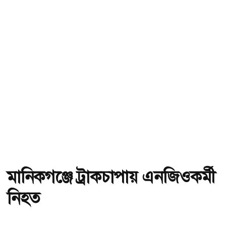
মানিকগঞ্জে ট্রাকচাপায় এনজিওকর্মী
নিহত
অ-
অ+