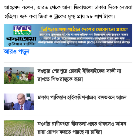
আহমেদ বলেন, ভারত থেকে আনা জিরাগুলো ঢাকার দিকে নেওয়া
হচ্ছিল। জব্দ করা জিরা ও ট্রাকের মূল্য প্রায় ৯৮ লাখ টাকা।
আরও পড়ুন
বগুড়ার শেরপুরে চোরাই ইজিবাইকের সাক্ষী না
রাখতে শিশু রাজুকে হত্যা
ঢাকায় পাকিস্তান হাইকমিশনারের বাসভবনে আগুন
নওগাঁর রাণীনগরে বীজতলা প্রস্তুত থাকলেও আমন
চারা রোপণ করতে পারছে না চাষিরা