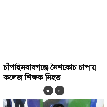
চাঁপাইনবাবগঞ্জে নৈশকোচ চাপায়
কলেজ শিক্ষক নিহত
অ-
অ+