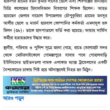
হরিনগর গ্রামের রতন কুমার দাসের ছেলে এবং শিবগঞ্জের রানীহাটী
ডিগ্রি কলেজের হিসাববিজ্ঞান বিভাগের শিক্ষক ছিলেন। আহত
হয়েছেন জেলার নাচোল উপজেলার চৌপুকুরিয়া গ্রামের মনসুর
আলীর ছেলে ও মডার্ন হারবাল কোম্পানির কর্মকর্তা এমদাদুল হক
মিলন (৩৮)। তাকে হাসপাতালে ভর্তি করা হয়েছে। ফায়ার সার্ভিস
কর্মীরা হতাহতদের উদ্ধার করে।
স্থানীয়, পরিবার ও পুলিশ সূত্রে জানা গেছে, রাতে ভোলাহাট সদর
থেকে মোটরসাইকেলে গোমস্তাপুরে যাবার পথে গোহালবাড়ি
ইউনিয়নের ছাইতনতলা নামক এলাকার ম্যাক্স ট্রাভেলসের একটি
নৈশকোচের চাকায় পিষ্ট হয়ে ঘটনাস্থলেই নিহত হন মিঠুন।
আরও পড়ুন