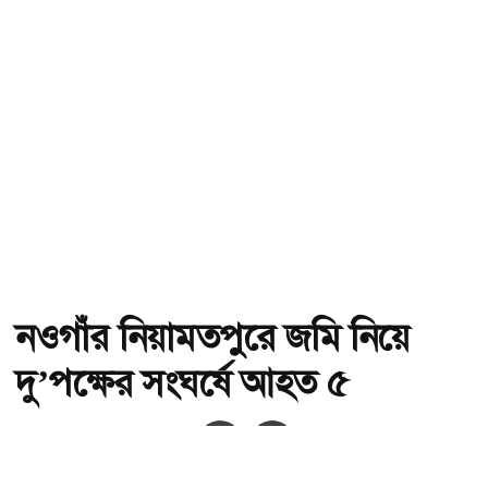
নওগাঁর নিয়ামতপুরে জমি নিয়ে
দু’পক্ষের সংঘর্ষে আহত ৫
অ-
অ+