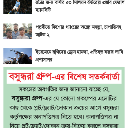
রদ্রির জন্য বার্সার ৫০ মিলিয়ন ইউরোর প্রস্তাব ফেরাল
ম্যানসিটি
পল্লবীতে কিশোর গ্যাংয়ের অস্ত্রের মহড়া, চাপাতিসহ
আটক ২
ইয়েমেনে হুথিদের ড্রোন হামলা, প্রতিহত করার দাবি
প্রশাসনের