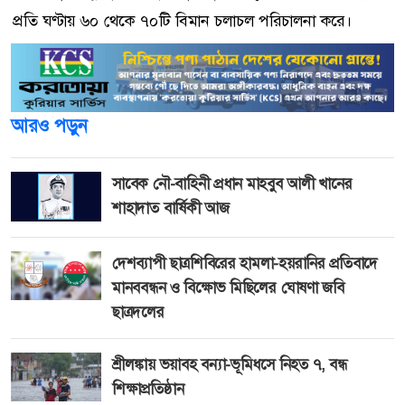
প্রতি ঘণ্টায় ৬০ থেকে ৭০টি বিমান চলাচল পরিচালনা করে।
আরও পড়ুন
সাবেক নৌ-বাহিনী প্রধান মাহবুব আলী খানের
শাহাদাত বার্ষিকী আজ
দেশব্যাপী ছাত্রশিবিরের হামলা-হয়রানির প্রতিবাদে
মানববন্ধন ও বিক্ষোভ মিছিলের ঘোষণা জবি
ছাত্রদলের
শ্রীলঙ্কায় ভয়াবহ বন্যা-ভূমিধসে নিহত ৭, বন্ধ
শিক্ষাপ্রতিষ্ঠান