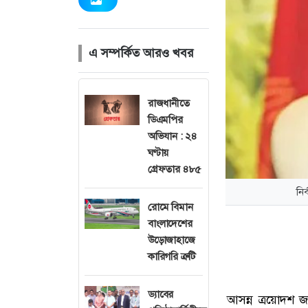
এ সম্পর্কিত আরও খবর
রাজধানীতে
ডিএমপির
অভিযান : ২৪
ঘণ্টায়
গ্রেফতার ৪৮৫
নি
রোমে বিমান
বাংলাদেশের
উড়োজাহাজে
কারিগরি ত্রুটি
ড্যাবের
আসন্ন ত্রয়োদশ 