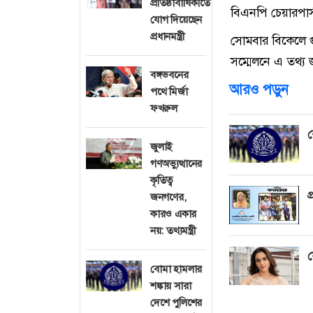
প্রতিষ্ঠাবার্ষিকীতে
বিএনপি চেয়ারপার
যোগ দিয়েছেন
প্রধানমন্ত্রী
সোমবার বিকেলে গ
সম্মেলনে এ তথ্য
বঙ্গভবনের
আরও পড়ুন
পথে মির্জা
ফখরুল
ব
জুলাই
গণঅভ্যুত্থানের
কৃতিত্ব
প
জনগণের,
কারও একার
নয়: তথ্যমন্ত্রী
য
বোমা হামলার
শঙ্কায় সারা
দেশে পুলিশের