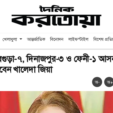
খেলাধুলা
আন্তর্জাতিক
বিনোদন
লাইফস্টাইল
বিশেষ প্রত
ে বগুড়া-৭, দিনাজপুর-৩ ও ফেনী-১ আস
েন খালেদা জিয়া
অ-
অ+