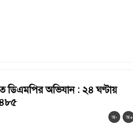
ে ডিএমপির অভিযান : ২৪ ঘণ্টায়
 ৪৮৫
অ-
অ+