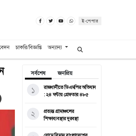
ই-পেপার
িবেদন
চাকরি/বিজ্ঞপ্তি
অন্যান্য
ন
সর্বশেষ
জনপ্রিয়
রাজধানীতে ডিএমপির অভিযান
১
: ২৪ ঘণ্টায় গ্রেফতার ৪৮৫
প্রত্যন্ত গ্রামাঞ্চলের
২
শিক্ষাব্যবস্থার দুরবস্থা
রোমে বিমান বাংলাদেশের