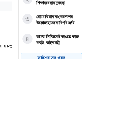
শিক্ষাব্যবস্থার দুরবস্থা
রোমে বিমান বাংলাদেশের
৩
উড়োজাহাজে কারিগরি ত্রুটি
আমরা সিন্ডিকেট ভাঙতে কাজ
৪
করছি: আইনমন্ত্রী
অস্ট্রেলিয়া একাদশের বিপক্ষে
৫
সর্বশেষ সব খবর
ইনিংস ব্যবধানে হার
বাংলাদেশের
ড্যাবের প্রতিষ্ঠাবার্ষিকীতে যোগ
৬
দিয়েছেন প্রধানমন্ত্রী