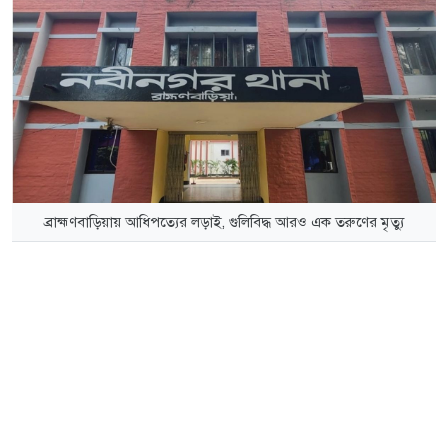
ব্রাহ্মণবাড়িয়ায় আধিপত্যের লড়াই, গুলিবিদ্ধ আরও এক তরুণের মৃত্যু