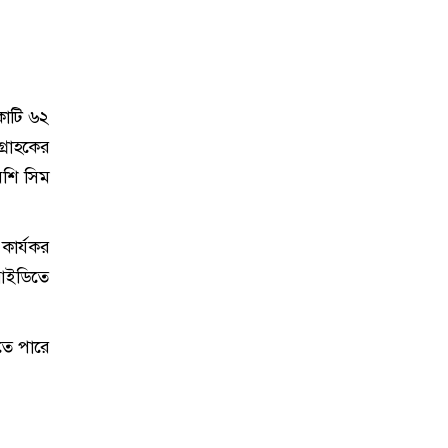
কোটি ৬২
্রাহকের
েশি সিম
 কার্যকর
আইডিতে
েতে পারে