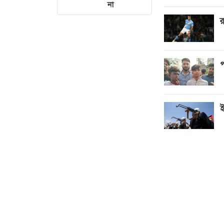
না
র
প
ই