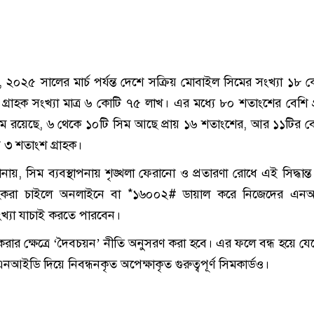
 ২০২৫ সালের মার্চ পর্যন্ত দেশে সক্রিয় মোবাইল সিমের সংখ্যা ১৮ 
গ্রাহক সংখ্যা মাত্র ৬ কোটি ৭৫ লাখ। এর মধ্যে ৮০ শতাংশের বেশি গ
ম রয়েছে, ৬ থেকে ১০টি সিম আছে প্রায় ১৬ শতাংশের, আর ১১টির ব
র ৩ শতাংশ গ্রাহক।
নায়, সিম ব্যবস্থাপনায় শৃঙ্খলা ফেরানো ও প্রতারণা রোধে এই সিদ্ধান্ত
রাহকরা চাইলে অনলাইনে বা *১৬০০২# ডায়াল করে নিজেদের এন
ংখ্যা যাচাই করতে পারবেন।
্ধ করার ক্ষেত্রে ‘দৈবচয়ন’ নীতি অনুসরণ করা হবে। এর ফলে বন্ধ হয়ে য
আইডি দিয়ে নিবন্ধনকৃত অপেক্ষাকৃত গুরুত্বপূর্ণ সিমকার্ডও।