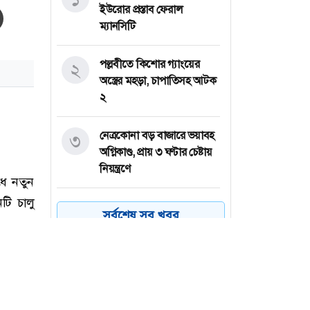
ইউরোর প্রস্তাব ফেরাল
ম্যানসিটি
পল্লবীতে কিশোর গ্যাংয়ের
২
অস্ত্রের মহড়া, চাপাতিসহ আটক
২
নেত্রকোনা বড় বাজারে ভয়াবহ
৩
অগ্নিকাণ্ড, প্রায় ৩ ঘণ্টার চেষ্টায়
নিয়ন্ত্রণে
কয়েক ডজন
৪
সর্বশেষ সব খবর
অভিবাসনপ্রত্যাশীকে উদ্ধার
গ্রিসের, বেশিরভাগ বাংলাদেশি
জুলাই গণঅভ্যুত্থানের কৃতিত্ব
৫
জনগণের, কারও একার নয়: