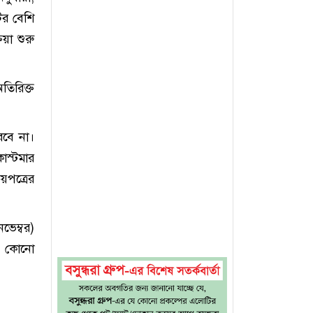
ির বেশি
য়া শুরু
তিরিক্ত
রবে না।
াস্টমার
য়পত্রের
ভেম্বর)
ব, কোনো