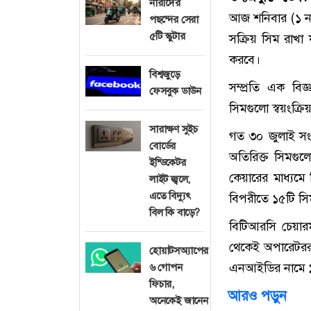
নারীদের
আজ শনিবার (১ ন
পছন্দের সেরা
৫টি স্কুটার
সক্রিয় সিম রাখা 
করবে।
বিশ্বজুড়ে
সম্প্রতি এক বিজ
ফেসবুক ডাউন
সিমগুলো স্বয়ংক্রি
সারাক্ষণ সুইচ
গত ৩০ জুলাই সংস
বোর্ডের
অতিরিক্ত সিমগুলো
ইন্ডিকেটর
কেয়ারের মাধ্যম
লাইট জ্বলে,
এতে বিদ্যুৎ
বিপরীতে ১৫টি সি
বিল কি বাড়ে?
বিটিআরসি চেয়ার
থেকেই অপারেটররা 
হোয়াটসঅ্যাপের
এনআইডির নামে ১০
৬ গোপন
ফিচার,
আরও পড়ুন
অনেকেই জানেন