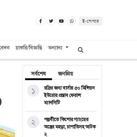
ই-পেপার
িবেদন
চাকরি/বিজ্ঞপ্তি
অন্যান্য
সর্বশেষ
জনপ্রিয়
রদ্রির জন্য বার্সার ৫০ মিলিয়ন
১
ইউরোর প্রস্তাব ফেরাল
ম্যানসিটি
পল্লবীতে কিশোর গ্যাংয়ের
২
অস্ত্রের মহড়া, চাপাতিসহ আটক
২