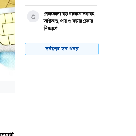
নেত্রকোনা বড় বাজারে ভয়াবহ
৩
অগ্নিকাণ্ড, প্রায় ৩ ঘণ্টার চেষ্টায়
নিয়ন্ত্রণে
কয়েক ডজন
৪
সর্বশেষ সব খবর
অভিবাসনপ্রত্যাশীকে উদ্ধার
গ্রিসের, বেশিরভাগ বাংলাদেশি
জুলাই গণঅভ্যুত্থানের কৃতিত্ব
৫
জনগণের, কারও একার নয়:
তথ্যমন্ত্রী
ভারত থেকে ২ দশমিক ৩
৬
মেট্রিক টন টিয়ার গ্যাস
আমদানি
নুযায়ী,