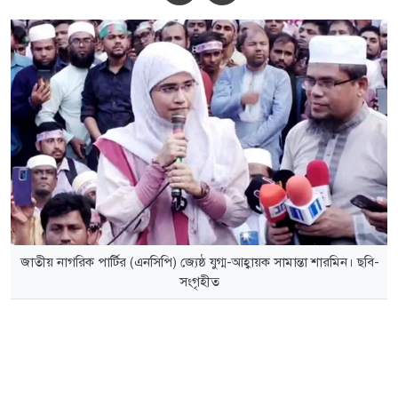
জাতীয় নাগরিক পার্টির (এনসিপি) জ্যেষ্ঠ যুগ্ম-আহ্বায়ক সামান্তা শারমিন। ছবি-
সংগৃহীত