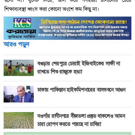
হলো না। বুলেট দিয়ে, গুলি করে গণহত্যা চালানোর চেয়ে
শিক্ষাব্যবস্থা ধ্বংস করা কোনো অংশে কম কিছু না।
আরও পড়ুন
বগুড়ার শেরপুরে চোরাই ইজিবাইকের সাক্ষী না
রাখতে শিশু রাজুকে হত্যা
ঢাকায় পাকিস্তান হাইকমিশনারের বাসভবনে আগুন
নওগাঁর রাণীনগরে বীজতলা প্রস্তুত থাকলেও আমন
চারা রোপণ করতে পারছে না চাষিরা