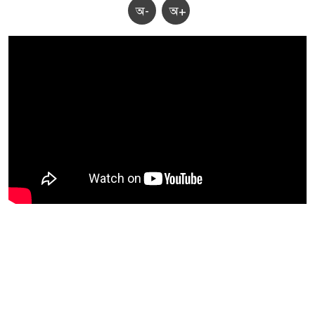
অ-
অ+