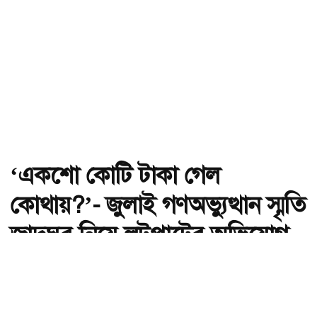
‘একশো কোটি টাকা গেল
কোথায়?’- জুলাই গণঅভ্যুত্থান স্মৃতি
জাদুঘর নিয়ে লুটপাটের অভিযোগ
দর্শনার্থীর
অ-
অ+