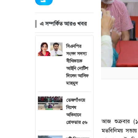
এ সম্পর্কিত আরও খবর
বিএনপির
সংসদ সদস্য
বীথিকাকে
আইনি নোটিশ
দিলেন আসিফ
মাহমুদ
তেজগাঁওয়ে
বিশেষ
অভিযানে
আজ শুক্রবার (১
গ্রেফতার ৫৬
মতবিনিময় সভা