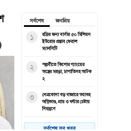
শ
সর্বশেষ
জনপ্রিয়
রদ্রির জন্য বার্সার ৫০ মিলিয়ন
১
ইউরোর প্রস্তাব ফেরাল
ম্যানসিটি
পল্লবীতে কিশোর গ্যাংয়ের
২
অস্ত্রের মহড়া, চাপাতিসহ আটক
২
নেত্রকোনা বড় বাজারে ভয়াবহ
৩
অগ্নিকাণ্ড, প্রায় ৩ ঘণ্টার চেষ্টায়
নিয়ন্ত্রণে
কয়েক ডজন
৪
সর্বশেষ সব খবর