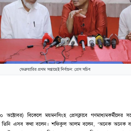
ফেব্রুয়ারির প্রথম সপ্তাহেই নির্বাচন: প্রেস সচিব
০ অক্টোবর) বিকেলে ময়মনসিংহ প্রেসক্লাবে গণমাধ্যমকর্মীদের স
য় তিনি এসব কথা বলেন। শফিকুল আলম বলেন, ‘অনেক অনেক 