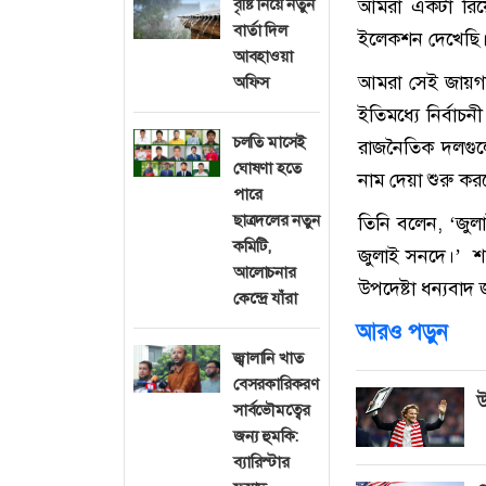
বৃষ্টি নিয়ে নতুন
আমরা একটা রি
বার্তা দিল
ইলেকশন দেখেছি
আবহাওয়া
আমরা সেই জায়গা
অফিস
ইতিমধ্যে নির্বাচ
চলতি মাসেই
রাজনৈতিক দলগুলো 
ঘোষণা হতে
নাম দেয়া শুরু ক
পারে
ছাত্রদলের নতুন
তিনি বলেন, ‘জু
কমিটি,
জুলাই সনদে।’ শহী
আলোচনার
উপদেষ্টা ধন্যবাদ
কেন্দ্রে যাঁরা
আরও পড়ুন
জ্বালানি খাত
বেসরকারিকরণ
উ
সার্বভৌমত্বের
জন্য হুমকি:
ব্যারিস্টার