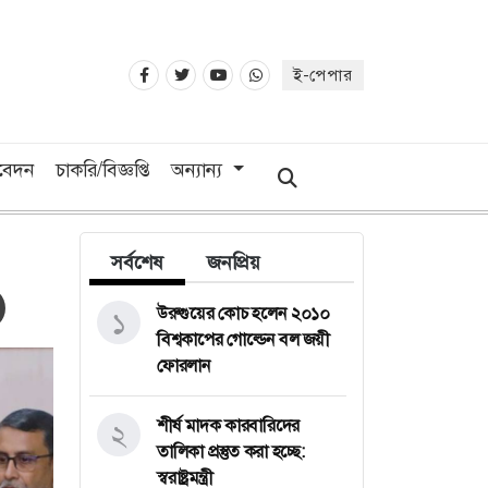
ই-পেপার
িবেদন
চাকরি/বিজ্ঞপ্তি
অন্যান্য
সর্বশেষ
জনপ্রিয়
উরুগুয়ের কোচ হলেন ২০১০
১
বিশ্বকাপের গোল্ডেন বল জয়ী
ফোরলান
শীর্ষ মাদক কারবারিদের
২
তালিকা প্রস্তুত করা হচ্ছে:
স্বরাষ্ট্রমন্ত্রী