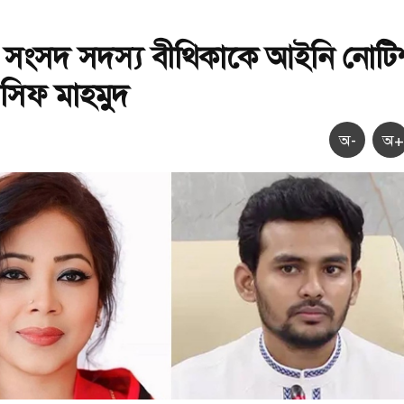
 সংসদ সদস্য বীথিকাকে আইনি নোটি
সিফ মাহমুদ
অ-
অ+