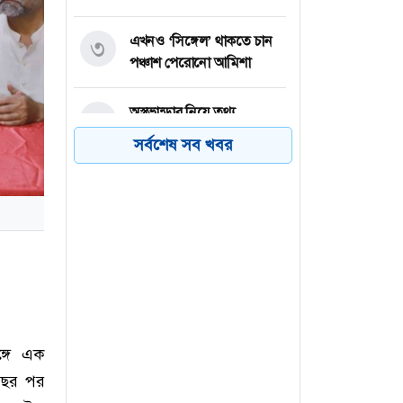
এখনও ‘সিঙ্গেল’ থাকতে চান
৩
পঞ্চাশ পেরোনো আমিশা
অস্ত্রভান্ডার নিয়ে তথ্য
৪
ফাঁসকারীদের কারাদণ্ডের
সর্বশেষ সব খবর
হুঁশিয়ারি ট্রাম্পের
বিএনপির সংসদ সদস্য
৫
বীথিকাকে আইনি নোটিশ
দিলেন আসিফ মাহমুদ
নতুন বিশ্বরেকর্ড গড়লেন জস
৬
বাটলার
ঙ্গে এক
বছর পর