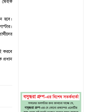
া ফেইক
ন হবে।
োস্টার।
র্থীদের
ই করবে
 প্রধান