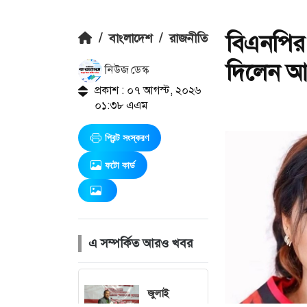
বিএনপির
/
বাংলাদেশ
/
রাজনীতি
দিলেন আ
নিউজ ডেস্ক
প্রকাশ : ০৭ আগস্ট, ২০২৬
০১:৩৮ এএম
প্রিন্ট সংস্করণ
ফটো কার্ড
এ সম্পর্কিত আরও খবর
জুলাই