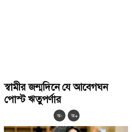
স্বামীর জন্মদিনে যে আবেগঘন
পোস্ট ঋতুপর্ণার
অ-
অ+