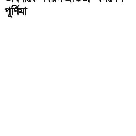
পূর্ণিমা
অ-
অ+
ভাবনাকে ‘বিরল প্রতিভা’ বললেন পূর্ণিমা