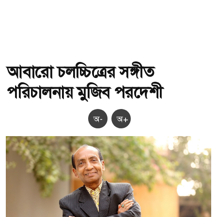
আবারো চলচ্চিত্রের সঙ্গীত
পরিচালনায় মুজিব পরদেশী
অ-
অ+