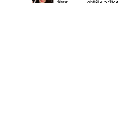
‘সিঙ্গেল’
থাকতে চান
পঞ্চাশ
পেরোনো
আমিশা
ভাবনাকে
‘বিরল প্রতিভা’
বললেন পূর্ণিমা
বিনোদন ডেস্ক :
ব
বাবাকে
হিউম্যান’ ব্র্যা
হারানোর পর
চণ্ডীগড়ের একটি 
শিউলী শিলা
আগামী ৫ অক্টোবর
ঘটনার সূত্রপাত 
চলচ্চিত্র
সার্টিফিকেশন
করে। তিনি সলমন খা
বোর্ডের সদস্য
অরুণ গুপ্তের অভি
হয়ে উচ্ছ্বসিত