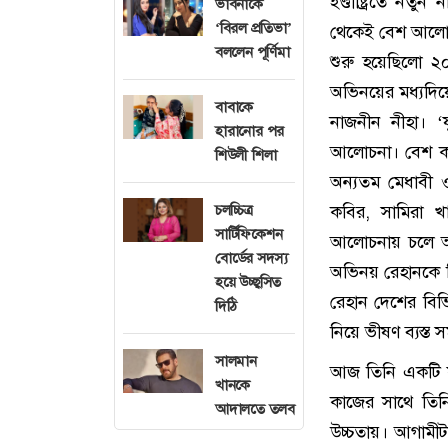
ইণ্ডাষ্ট্রিতে ন
ভাবনাকে
‘বিরল প্রতিভা’
থেকেই বেশ আলোচন
বললেন পূর্ণিমা
শুরু হয়েছিলো ২০
অভিনয়ের মধ্যদিয়
বাবাকে
নাজনীন নীহা। ‘
হারানোর পর
আলোচনা। বেশ কয়
শিউলী শিলা
অন্যতম মেধাবী 
কবির, সামিরা খ
চলচ্চিত্র
সার্টিফিকেশন
আলোচনায় চলে আস
বোর্ডের সদস্য
অভিনয় রেহানকে 
হয়ে উচ্ছ্বসিত
রেহান দেশের বিভি
দিঠি
নিয়ে ভীষণ ব্যস্ত
সালমান
আজ তিনি একটি ফ
খানকে
কাজের সাথে তিন
আদালতে তলব
উচ্চতায়। আগামীট