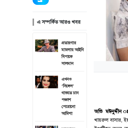
এ সম্পর্কিত আরও খবর
প্রতারণার
মামলায় আইনি
বিপাকে
সালমান
এখনও
‘সিঙ্গেল’
থাকতে চান
পঞ্চাশ
পেরোনো
অভি মঈনুদ্দীন 
আমিশা
খায়রুল বাসার, 