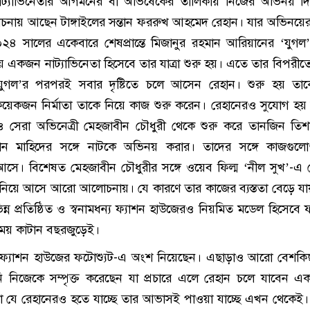
তুন নাট্যাভিনেতার আগমনের বা অভিষেকের তালিকায় নিজের অভিনয় দি
ায় আছেন টাঙ্গাইলের সন্তান ফররুখ আহমেদ রেহান। যার অভিনয়ের য
২৪ সালের একেবারে শেষপ্রান্তে মিজানুর রহমান আরিয়ানের ‘যুগল
ে একজন নাট্যাভিনেতা হিসেবে তার যাত্রা শুরু হয়। এতে তার বিপরীত
যুগল’র পরপরই সবার দৃষ্টিতে চলে আসেন রেহান। শুরু হয় তাক
েকজন নির্মাতা তাকে নিয়ে কাজ শুরু করেন। রেহানেরও সুযোগ হ
ও সেরা অভিনেত্রী মেহজাবীন চৌধুরী থেকে শুরু করে তানজিন তিশ
ান মাহিদের সঙ্গে নাটকে অভিনয় করার। তাদের সঙ্গে কাজগুল
ে। বিশেষত মেহজাবীন চৌধুরীর সঙ্গে ওয়েব ফিল্ম ‘নীল সুখ’-এ 
নিয়ে আসে আরো আলোচনায়। যে কারণে তার কাজের ব্যস্ততা বেড়ে য
ন্ন প্রতিষ্ঠিত ও স্বনামধন্য ফ্যাশন হাউজেরও নিয়মিত মডেল হিসেবে ফট
 সময় কাটান বছরজুড়েই।
্যাশন হাউজের ফটোশ্যুট-এ অংশ নিয়েছেন। এছাড়াও আরো বেশকিছ
ি নিজেকে সম্পৃক্ত করেছেন যা প্রচারে এলে রেহান চলে যাবেন এ
া যে রেহানেরও হতে যাচ্ছে তার আভাসই পাওয়া যাচ্ছে এখন থেকেই