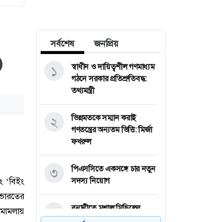
সর্বশেষ
জনপ্রিয়
স্বাধীন ও দায়িত্বশীল গণমাধ্যম
১
গঠনে সরকার প্রতিশ্রুতিবদ্ধ:
তথ্যমন্ত্রী
ভিন্নমতকে সম্মান করাই
২
গণতন্ত্রের অন্যতম ভিত্তি: মির্জা
ফখরুল
পিএসসিতে একসঙ্গে চার নতুন
৩
সদস্য নিয়োগ
বনানীতে মশাল মিছিলের
৪
প্রস্তুতি, আওয়ামী লীগ-সহযোগী