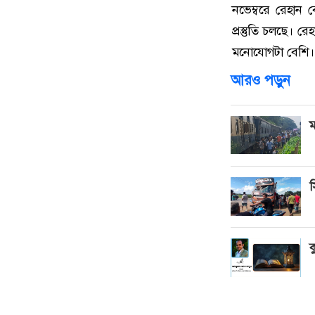
নভেম্বরে রেহান
প্রস্তুতি চলছে। র
মনোযোগটা বেশি।
আরও পড়ুন
ম
স
ক