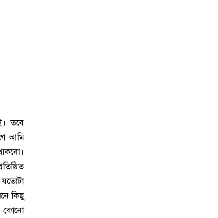
ই। তবে
আগে আমি
ত থাকবো।
তিষ্ঠিত
 যতোটা
নে কিছু
ষ কোনো