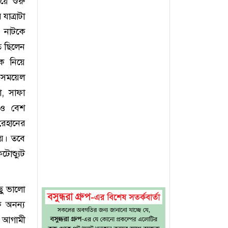
য়ে শুরু
াত্রাটা
’ নাটকে
ে ছিলেন
ে নিয়ে
য় সময়েল
া, সাফা
োও বেশ
রেহানের
ায়। তবে
োশ্যুুট
ু ভালো
ক অনন্য
। আগামী