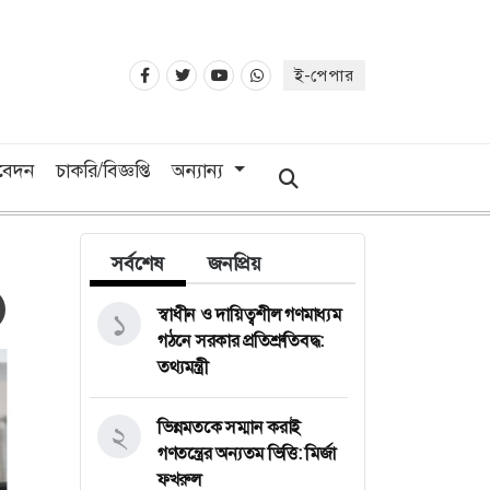
ই-পেপার
িবেদন
চাকরি/বিজ্ঞপ্তি
অন্যান্য
সর্বশেষ
জনপ্রিয়
স্বাধীন ও দায়িত্বশীল গণমাধ্যম
১
গঠনে সরকার প্রতিশ্রুতিবদ্ধ:
তথ্যমন্ত্রী
ভিন্নমতকে সম্মান করাই
২
গণতন্ত্রের অন্যতম ভিত্তি: মির্জা
ফখরুল