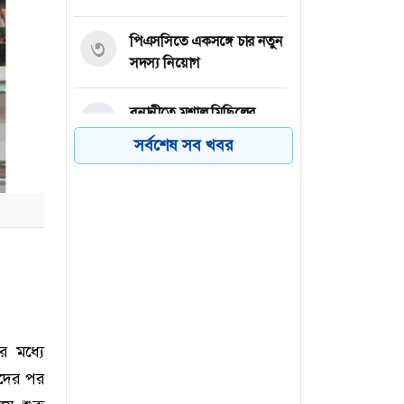
পিএসসিতে একসঙ্গে চার নতুন
৩
সদস্য নিয়োগ
বনানীতে মশাল মিছিলের
৪
প্রস্তুতি, আওয়ামী লীগ-সহযোগী
সর্বশেষ সব খবর
সংগঠনের ৭ জন আটক
নারায়ণগঞ্জে গ্যাস লিকেজের
৫
বিস্ফোরণে একই পরিবারের ৩
জন দগ্ধ
বিএনপি নেতাকে লক্ষ্য করে
৬
গুলি, বুকে বিদ্ধ সহযোগী
র মধ্যে
াদের পর