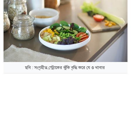
ছবি : সংগৃহীত,স্ট্রোকের ঝুঁকি বৃদ্ধি করে যে ৩ খাবার