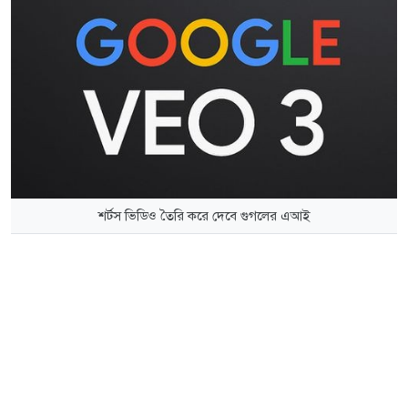
শর্টস ভিডিও তৈরি করে দেবে গুগলের এআই