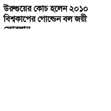
উরুগুয়ের কোচ হলেন ২০১০
বিশ্বকাপের গোল্ডেন বল জয়ী
ফোরলান
অ-
অ+