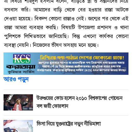
এ বিষয়ে শহিদুল ইসলাম বলেন, বাড়িতে স্ত্রী ও সন্তানদের নিয়ে
বসবাস করি। আমাদের বাড়ি থেকে বের হওয়ার রাস্তা আটকে
দেওয়া হয়েছে। বিকল্প কোনো রাস্তাও নেই। জন্মের পর থেকে এই
রাস্তা আমরা ব্যবহার করছি। বিষয়টি উপজেলা প্রশানস ও থানা
পুলিশকে লিখিতভাবে জানিয়েছি। কিন্তু এখনো কার্যকর কোনো
ব্যবস্থা নেয়নি। নিজেদের ভীষণ অসহায় মনে হচ্ছে।
আরও পড়ুন
উরুগুয়ের কোচ হলেন ২০১০ বিশ্বকাপের গোল্ডেন
বল জয়ী ফোরলান
ভিসা নিয়ে যুক্তরাষ্ট্রের নতুন নীতিমালা