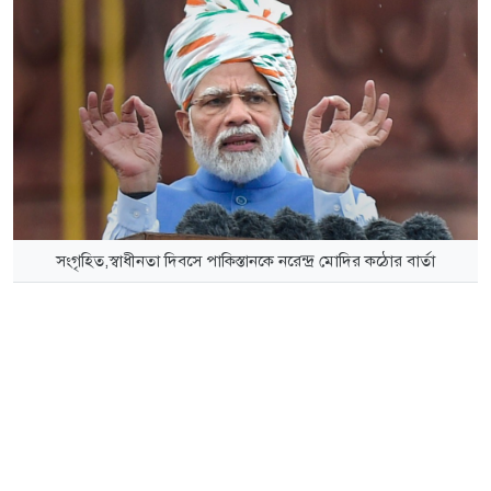
সংগৃহিত,স্বাধীনতা দিবসে পাকিস্তানকে নরেন্দ্র মোদির কঠোর বার্তা