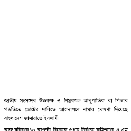
জাতীয় সংসদের উচ্চকক্ষ ও নিম্নকক্ষে আনুপাতিক বা পিআর
পদ্ধতিতে ভোটের দাবিতে আন্দোলনে নামার ঘোষণা দিয়েছে
বাংলাদেশ জামায়াতে ইসলামী।
আজ রবিবার(১০ আগস্ট) বিকেলে প্রধান নির্বাচন কমিশনার এ এম