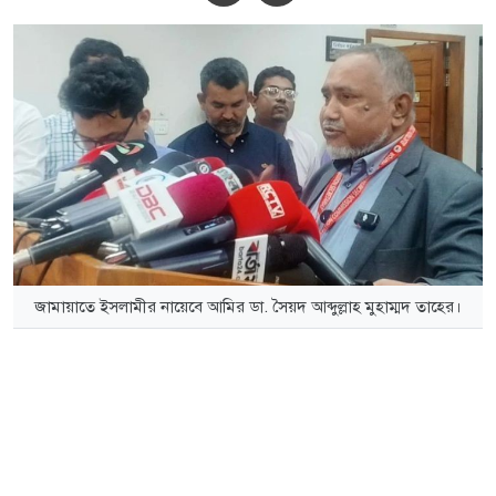
জামায়াতে ইসলামীর নায়েবে আমির ডা. সৈয়দ আব্দুল্লাহ মুহাম্মদ তাহের।