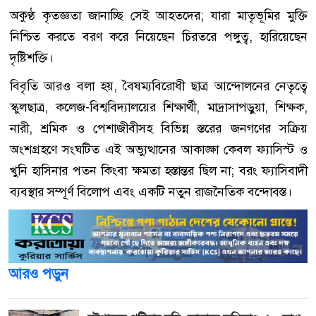
অকুণ্ঠ কৃতজ্ঞতা জানাচ্ছি সেই আহতদের; যারা মাতৃভূমির মুক্তি
নিশ্চিত করতে বরণ করে নিয়েছেন চিরতরে পঙ্গুত্ব, হারিয়েছেন
দৃষ্টিশক্তি।
বিবৃতি আরও বলা হয়, বৈষম্যবিরোধী ছাত্র আন্দোলনের নেতৃত্বে
স্কুলছাত্র, কলেজ-বিশ্ববিদ্যালয়ের শিক্ষার্থী, মাদ্রাসাপড়ুয়া, শিক্ষক,
নারী, শ্রমিক ও পেশাজীবীসহ বিভিন্ন স্তরের জনগণের সক্রিয়
অংশগ্রহণে সংঘটিত এই অভ্যুত্থানের আকাঙ্ক্ষা কেবল ফ্যাসিস্ট ও
খুনি হাসিনার পতন কিংবা ক্ষমতা হস্তান্তর ছিল না; বরং ফ্যাসিবাদী
ব্যবস্থার সম্পূর্ণ বিলোপ এবং একটি নতুন রাজনৈতিক বন্দোবস্ত।
আরও পড়ুন