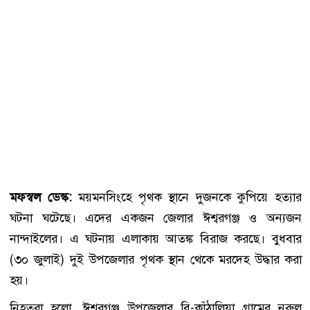
মফস্বল ডেস্ক:
ময়মনসিংহে পৃথক স্থানে দুজনকে কুপিয়ে হত্যার
ঘটনা ঘটেছে। এদের একজন জেলার ঈশ্বরগঞ্জ ও অন্যজন
নান্দাইলের। এ ঘটনায় এলাকায় আতঙ্ক বিরাজ করছে। বুধবার
(৩০ জুলাই) দুই উপজেলার পৃথক স্থান থেকে মরদেহ উদ্ধার করা
হয়।
নিহতরা হলো, ঈশ্বরগঞ্জ উপজেলার বি-কাঁঠালিয়া গ্রামের নুরুল