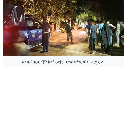
ময়মনসিংহে ‘কুপিয়ে’ জোড়া হত্যাকান্ড, ছবি: সংগৃহীত।