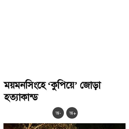
ময়মনসিংহে ‘কুপিয়ে’ জোড়া
হত্যাকান্ড
অ-
অ+