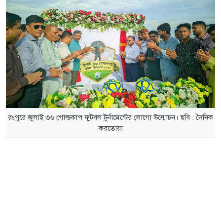
রংপুরে জুলাই ৩৬ গোল্ডকাপ ফুটবল টুর্নামেন্টের লোগো উন্মোচন। ছবি : দৈনিক
করতোয়া