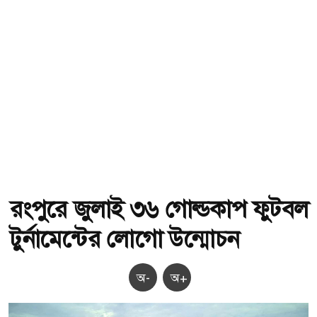
রংপুরে জুলাই ৩৬ গোল্ডকাপ ফুটবল
টুর্নামেন্টের লোগো উন্মোচন
অ-
অ+