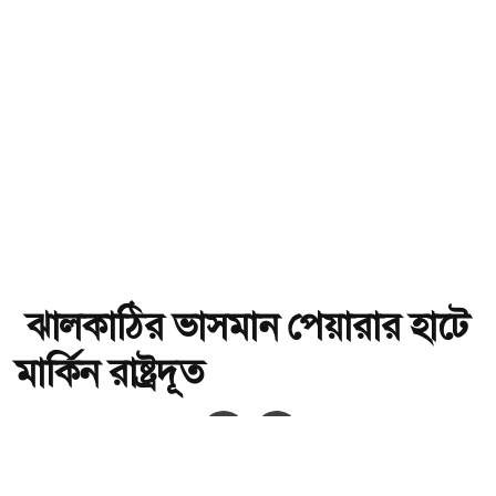
ঝালকাঠির ভাসমান পেয়ারার হাটে
মার্কিন রাষ্ট্রদূত
অ-
অ+