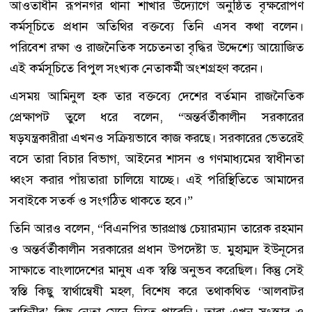
আওতাধীন রূপনগর থানা শাখার উদ্যোগে অনুষ্ঠিত বৃক্ষরোপণ
কর্মসূচিতে প্রধান অতিথির বক্তব্যে তিনি এসব কথা বলেন।
পরিবেশ রক্ষা ও রাজনৈতিক সচেতনতা বৃদ্ধির উদ্দেশ্যে আয়োজিত
এই কর্মসূচিতে বিপুল সংখ্যক নেতাকর্মী অংশগ্রহণ করেন।
এসময় আমিনুল হক তার বক্তব্যে দেশের বর্তমান রাজনৈতিক
প্রেক্ষাপট তুলে ধরে বলেন, “অন্তর্বর্তীকালীন সরকারের
ষড়যন্ত্রকারীরা এখনও সক্রিয়ভাবে কাজ করছে। সরকারের ভেতরেই
বসে তারা বিচার বিভাগ, আইনের শাসন ও গণমাধ্যমের স্বাধীনতা
ধ্বংস করার পাঁয়তারা চালিয়ে যাচ্ছে। এই পরিস্থিতিতে আমাদের
সবাইকে সতর্ক ও সংগঠিত থাকতে হবে।”
তিনি আরও বলেন, “বিএনপির ভারপ্রাপ্ত চেয়ারম্যান তারেক রহমান
ও অন্তর্বর্তীকালীন সরকারের প্রধান উপদেষ্টা ড. মুহাম্মদ ইউনূসের
সাক্ষাতে বাংলাদেশের মানুষ এক স্বস্তি অনুভব করেছিল। কিন্তু সেই
স্বস্তি কিছু স্বার্থান্বেষী মহল, বিশেষ করে তথাকথিত ‘আলবাটর
বাহিনীর’ কিছু নেতা মেনে নিতে পারেনি। তারা এখন সংস্কার ও