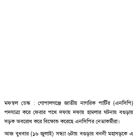
মফস্বল ডেস্ক : গোপালগঞ্জে জাতীয় নাগরিক পার্টির (এনসিপি)
পদযাত্রা করে ফেরার পথে দফায় দফায় হামলার ঘটনায় বগুড়ায়
সড়ক অবরোধ করে বিক্ষোভ করেছে এনসিপির নেতাকর্মীরা।
আজ বুধবার (১৬ জুলাই) সন্ধ্যা ৬টায় বগুড়ার বননী মহাসড়কে এ