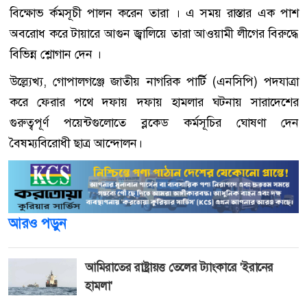
বিক্ষোভ র্কমসূচী পালন করেন তারা । এ সময় রাস্তার এক পাশ
অবরোধ করে টায়ারে আগুন জ্বালিয়ে তারা আওয়ামী লীগের বিরুদ্ধে
বিভিন্ন শ্লোগান দেন ।
উল্ল্যেখ্য, গোপালগঞ্জে জাতীয় নাগরিক পার্টি (এনসিপি) পদযাত্রা
করে ফেরার পথে দফায় দফায় হামলার ঘটনায় সারাদেশের
গুরুত্বপূর্ণ পয়েন্টগুলোতে ব্লকেড কর্মসূচির ঘোষণা দেন
বৈষম্যবিরোধী ছাত্র আন্দোলন।
আরও পড়ুন
আমিরাতের রাষ্ট্রায়ত্ত তেলের ট্যাংকারে 'ইরানের
হামলা'