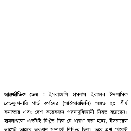
আন্তর্জাতিক ডেস্ক :
ইসরায়েলি হামলায় ইরানের ইসলামিক
রেভল্যুশনারি গার্ড কর্পসের (আইআরজিসি) অন্তত ২০ শীর্ষ
কমান্ডার এবং বেশ কয়েকজন পরমাণুবিজ্ঞানী নিহত হয়েছেন।
হামলাগুলো এতটাই নিখুঁত ছিল যে ধারণা করা হচ্ছে, ইসরায়েল
আগেই তাদের অবস্থান সম্পর্কে নিশ্চিত ছিল। তবে প্রশ্ন থেকেই