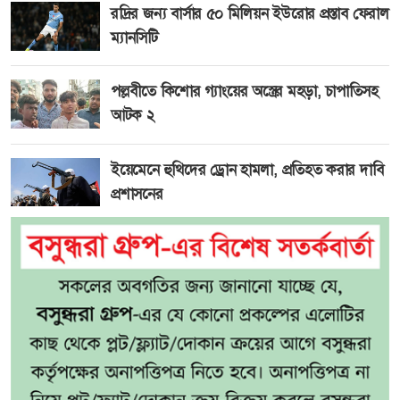
রদ্রির জন্য বার্সার ৫০ মিলিয়ন ইউরোর প্রস্তাব ফেরাল
ম্যানসিটি
পল্লবীতে কিশোর গ্যাংয়ের অস্ত্রের মহড়া, চাপাতিসহ
আটক ২
ইয়েমেনে হুথিদের ড্রোন হামলা, প্রতিহত করার দাবি
প্রশাসনের