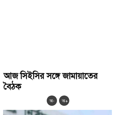
আজ সিইসির সঙ্গে জামায়াতের
বৈঠক
অ-
অ+