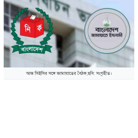
আজ সিইসির সঙ্গে জামায়াতের বৈঠক,ছবি: সংগৃহীত।