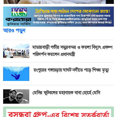
আরও পড়ুন
মাতারবাড়ী গভীর সমুদ্রবন্দর ও কয়লা বিদ্যুৎ প্রকল্প
পরিদর্শন করলেন প্রধানমন্ত্রী
রংপুরের গঙ্গাচড়ায় ঘাঘট নদীতে পড়ে শিশুর মৃত্যু
মেসির ফুটবলের মহানায়ক বাবা হোর্হে মেসি