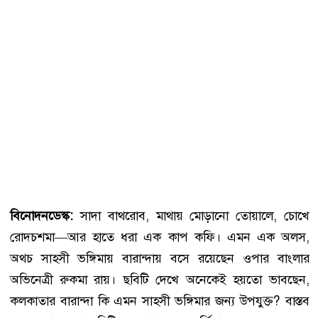
বিনোদনডেস্ক:
সাদা বাথরোব, মাথায় মোড়ানো তোয়ালে, চোখে
রোদচশমা—আর হাতে ধরা এক কাপ কফি। এমন এক অলস,
অথচ সাহসী ভঙ্গিমায় বারান্দায় বসে রয়েছেন ওপার বাংলার
অভিনেত্রী রুকমা রায়। ছবিটি দেখে অনেকেই হয়তো ভাবছেন,
কলকাতার বারান্দা কি এমন সাহসী ভঙ্গিমার জন্য উপযুক্ত? বাস্তব