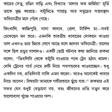
কাচের সেতু, রঙিন বাড়ি এবং বিখ্যাত ‘মাদার অফ জর্জিয়া’ মূর্তি
তাকে মুগ্ধ করেছে। বাটুমিতে পাহাড় আর সমুদ্রের সহাবস্থান
অভিনেত্রীর মনে গেঁথে গেছে।
কিংখালি, কাচ্চিপুরি, নানা কাবাব, রোল, টার্কিশ চা—সবই
চেখেছেন মন ভরে। এমনকি ভারতীয় খাবারের দোকানে খাওয়া
ডাল এখনও তার জিভে লেগে আছে বলে জানান অভিনেত্রী। ডালের
সঙ্গে ছিল প্রচুর সালাদও। একটি ছোট্ট ঘটনার কথা জানিয়ে রুকমা
বলেন, “তিবলিসি থেকে বাটুমি যাওয়ার পথে ট্রেন হঠাৎ থামল।
দেখি ট্রেনের গার্ড নেমে রুটি নিয়ে পথপশুদের খাওয়াচ্ছেন। শুধু
একদিন নয়, প্রতিদিনই নাকি এমন করেন। আরও অনেকেই খাবার
নিয়ে আসেন। বিষয়টা আমাকে গভীরভাবে ছুঁয়ে যায়।” রুকমার এই
সফর যেন শুধুই বেড়ানো নয়, বরং জীবনের প্রতি নতুন করে
ভালোবাসা খুঁজে পাওয়ার গল্প।