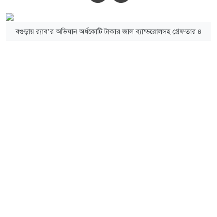
বগুড়ায় র‌্যাব’র অভিযান অর্ধকোটি টাকার জাল ব্যান্ডরোলসহ গ্রেফতার ৪