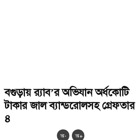
বগুড়ায় র‌্যাব’র অভিযান অর্ধকোটি
টাকার জাল ব্যান্ডরোলসহ গ্রেফতার
৪
অ-
অ+