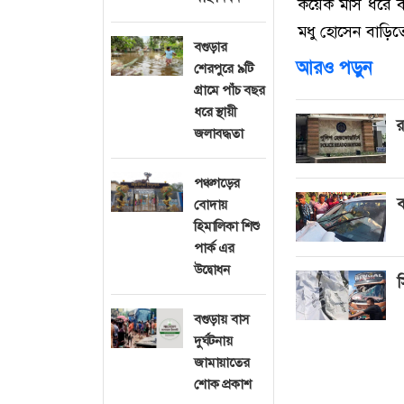
কয়েক মাস ধরে বা
মধু হোসেন বাড়িত
বগুড়ার
আরও পড়ুন
শেরপুরে ৯টি
গ্রামে পাঁচ বছর
ধরে স্থায়ী
র
জলাবদ্ধতা
পঞ্চগড়ের
ব
বোদায়
হিমালিকা শিশু
পার্ক এর
উদ্বোধন
স
বগুড়ায় বাস
দুর্ঘটনায়
জামায়াতের
শোক প্রকাশ