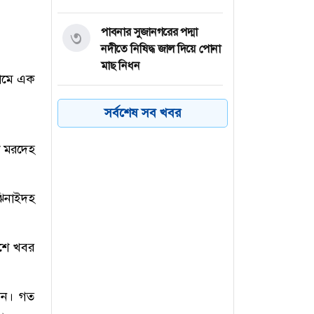
পাবনার সুজানগরের পদ্মা
৩
নদীতে নিষিদ্ধ জাল দিয়ে পোনা
মাছ নিধন
নামে এক
জুলাই স্মৃতি জাদুঘরে কতটা
৪
সর্বশেষ সব খবর
ফুটে উঠেছে গণঅভ্যুত্থানের
চিত্র?
শ মরদেহ
বগুড়ার শেরপুরে ৯টি গ্রামে পাঁচ
৫
বছর ধরে স্থায়ী জলাবদ্ধতা
ঝিনাইদহ
পঞ্চগড়ের বোদায় হিমালিকা
৬
িশে খবর
শিশু পার্ক এর উদ্বোধন
সেন। গত