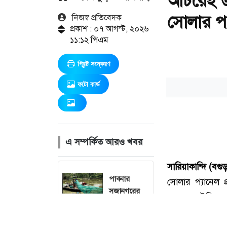
অচিরেই উ
সোলার প্
নিজস্ব প্রতিবেদক
প্রকাশ : ০৭ আগস্ট, ২০২৬
১১:১২ পিএম
প্রিন্ট সংস্করণ
ফটো কার্ড
এ সম্পর্কিত আরও খবর
পাবনার
সুজানগরের
পদ্মা নদীতে
নিষিদ্ধ জাল