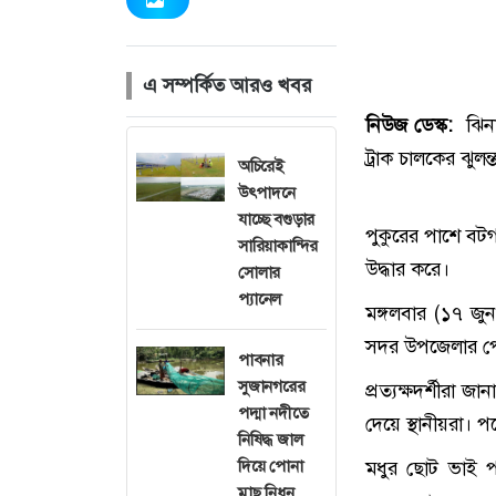
এ সম্পর্কিত আরও খবর
নিউজ ডেস্ক:
ঝিনা
ট্রাক চালকের ঝুলন
অচিরেই
উৎপাদনে
যাচ্ছে বগুড়ার
পুকুরের পাশে বটগ
সারিয়াকান্দির
উদ্ধার করে।
সোলার
প্যানেল
মঙ্গলবার (১৭ জ
সদর উপজেলার পোড়া
পাবনার
সুজানগরের
প্রত্যক্ষদর্শীরা
পদ্মা নদীতে
দেয়ে স্থানীয়রা। 
নিষিদ্ধ জাল
দিয়ে পোনা
মধুর ছোট ভাই প
মাছ নিধন