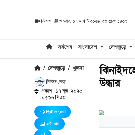
ভিডিও
শুক্রবার, ০৭ আগস্ট ২০২৬, ২৩ শ্রাবণ ১৪৩৩
সর্বশেষ
বাংলাদেশ
দেশজুড়ে
ঝিনাইদহে
/
দেশজুড়ে
/
খুলনা
উদ্ধার
নিউজ ডেস্ক
প্রকাশ : ১৭ জুন, ২০২৫
০৫:১৬ পিএম
প্রিন্ট সংস্করণ
ফটো কার্ড