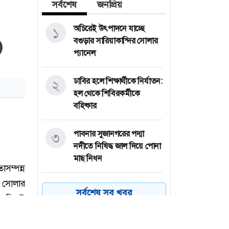
সর্বশেষ
জনপ্রিয়
অচিরেই উৎপাদনে যাচ্ছে
১
বগুড়ার সারিয়াকান্দির সোলার
প্যানেল
ঢাবির হলে শিক্ষার্থীকে নির্যাতন:
২
হল থেকে শিবিরকর্মীকে
বহিষ্কার
পাবনার সুজানগরের পদ্মা
৩
নদীতে নিষিদ্ধ জাল দিয়ে পোনা
মাছ নিধন
জুলাই স্মৃতি জাদুঘরে কতটা
৪
সর্বশেষ সব খবর
ফুটে উঠেছে গণঅভ্যুত্থানের
চিত্র?