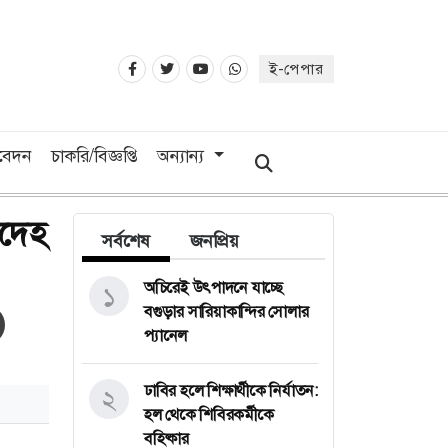
ই-পেপার
িবেদন
চাকরি/বিজ্ঞপ্তি
অন্যান্য
রদেহ
সর্বশেষ
জনপ্রিয়
অচিরেই উৎপাদনে যাচ্ছে
১
বগুড়ার সারিয়াকান্দির সোলার
প্যানেল
ঢাবির হলে শিক্ষার্থীকে নির্যাতন:
২
হল থেকে শিবিরকর্মীকে
বহিষ্কার