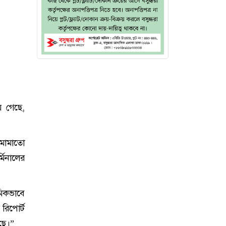
 গেছে,
র মামাতো
মিনালের
মিকভাবে
রিপোর্ট
ছে।”