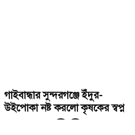
গাইবান্ধার সুন্দরগঞ্জে ইঁদুর-
উইপোকা নষ্ট করলো কৃষকের স্বপ্ন
অ-
অ+