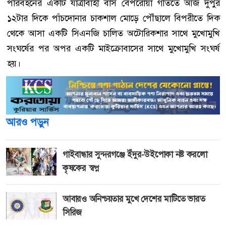
পরিবহনের একটি যাত্রীবাহী বাস বেপরোয়া গতিতে আজ দুপুর
১২টার দিকে পাঁচদোনার চাকশাল মোড়ে পৌঁছালে বিপরীতে দিক
থেকে আসা একটি সিএনজি চালিত অটোরিকশার সাথে মুখোমুখি
সংঘর্ষের পর অপর একটি মাইক্রোবাসের সাথে মুখোমুখি সংঘর্ষ
হয়।
আরও পড়ুন
গাইবান্ধার সুন্দরগঞ্জে ইঁদুর-উইপোকা নষ্ট করলো
কৃষকের স্বপ্ন
আবারও অনিশ্চয়তার মুখে দেশের মাটিতে ভারত
সিরিজ