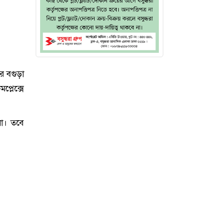
র বগুড়া
্লেক্সে
লো। তবে