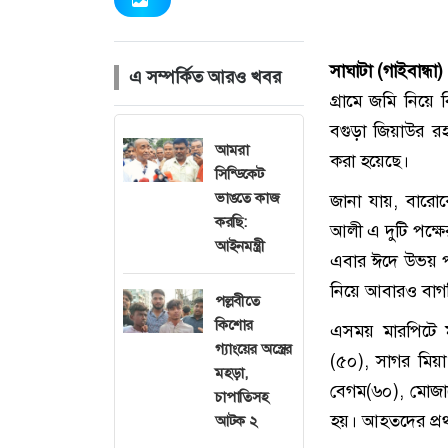
সাঘাটা (গাইবান্ধা) 
এ সম্পর্কিত আরও খবর
গ্রামে জমি নিয়
বগুড়া জিয়াউর রহম
আমরা
করা হয়েছে।
সিন্ডিকেট
ভাঙতে কাজ
জানা যায়, বারোক
করছি:
আলী এ দুটি পক্ষে
আইনমন্ত্রী
এবার ঈদে উভয় পক
নিয়ে আবারও বাগবি
পল্লবীতে
কিশোর
এসময় মারপিটে ম
গ্যাংয়ের অস্ত্রের
(৫০), সাগর মিয়া
মহড়া,
বেগম(৬০), মোজা
চাপাতিসহ
হয়। আহতদের প্রথমে
আটক ২