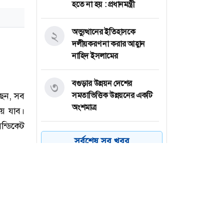
হতে না হয় : প্রধানমন্ত্রী
অভ্যুত্থানের ইতিহাসকে
২
দলীয়করণ না করার আহ্বান
নাহিদ ইসলামের
বগুড়ার উন্নয়ন দেশের
৩
সমতাভিত্তিক উন্নয়নের একটি
অংশমাত্র
রাজধানীতে ডিএমপির অভিযান
৪
সর্বশেষ সব খবর
: ২৪ ঘণ্টায় গ্রেফতার ৪৮৫
প্রত্যন্ত গ্রামাঞ্চলের
৫
শিক্ষাব্যবস্থার দুরবস্থা
রোমে বিমান বাংলাদেশের
৬