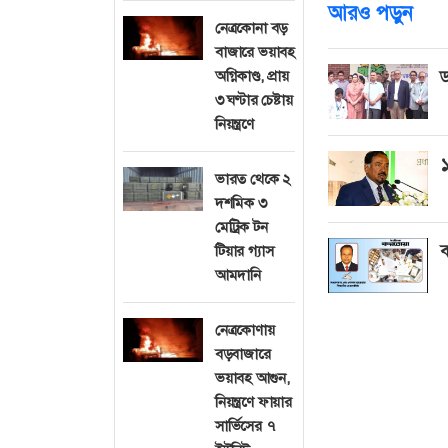
আরও পড়ুন
নেত্রকোনা বড়
বাজারে ভয়াবহ
অগ্নিকাণ্ড, প্রায়
ড
৩ ঘণ্টার চেষ্টায়
নিয়ন্ত্রণে
১
ভারত থেকে ২
দশমিক ৩
মেট্রিক টন
ব
টিয়ার গ্যাস
আমদানি
নেত্রকোণায়
বড়বাজারে
ভয়াবহ আগুন,
নিয়ন্ত্রণে ফায়ার
সার্ভিসের ৭