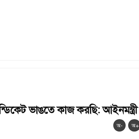
্ডিকেট ভাঙতে কাজ করছি: আইনমন্ত্র
অ-
অ+