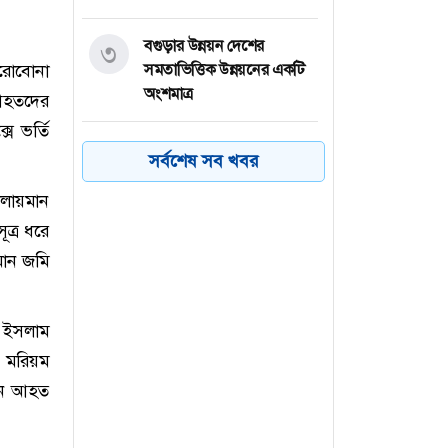
বগুড়ার উন্নয়ন দেশের
৩
ারোবোনা
সমতাভিত্তিক উন্নয়নের একটি
অংশমাত্র
 আহতদের
ে ভর্তি
রাজধানীতে ডিএমপির অভিযান
৪
সর্বশেষ সব খবর
: ২৪ ঘণ্টায় গ্রেফতার ৪৮৫
োলায়মান
প্রত্যন্ত গ্রামাঞ্চলের
ত্র ধরে
৫
শিক্ষাব্যবস্থার দুরবস্থা
মান জমি
রোমে বিমান বাংলাদেশের
৬
 ইসলাম
উড়োজাহাজে কারিগরি ত্রুটি
, মরিয়ম
 জন আহত