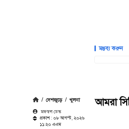
মন্তব্য করুন
আমরা সিন
/
দেশজুড়ে
/
খুলনা
মফস্বল ডেস্ক
প্রকাশ : ০৮ আগস্ট, ২০২৬
১১:২০ এএম