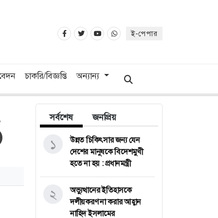
ই-পেপার
িবেদন
চাকরি/বিজ্ঞপ্তি
অন্যান্য
সর্বশেষ
জনপ্রিয়
উন্নত চিকিৎসার জন্য যেন
১
দেশের মানুষকে বিদেশমুখী
হতে না হয় : প্রধানমন্ত্রী
অভ্যুত্থানের ইতিহাসকে
২
দলীয়করণ না করার আহ্বান
নাহিদ ইসলামের