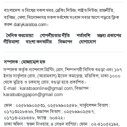
বাংলাদেশ ও বিশ্বের সকল খবর, ব্রেকিং নিউজ, লাইভ নিউজ, রাজনীতি,
বাণিজ্য, খেলা, বিনোদনসহ সকল সর্বশেষ সংবাদ সবার আগে পড়তে ক্লিক
করুন dailykaratoa.com।
দৈনিক করতোয়া
গোপনীয়তার নীতি
শর্তাবলি
মন্তব্য প্রকাশের
নীতিমালা
বাংলা কনভার্টার
বিজ্ঞাপন
যোগাযোগ
সম্পাদক : মোজাম্মেল হক
সম্পাদক কর্তৃক ন্যাশনাল প্রিন্টিং প্রেস, শিল্পনগরী বিসিক বগুড়া এবং ১৬৭
ইনার সার্কুলার রোড, (আরামবাগ) ইডেন কমপ্লেক্স, মতিঝিল, ঢাকা-১০০০
থেকে মুদ্রিত ও চকযাদু রোড, বগুড়া হতে প্রকাশিত।
E-mail : karatoaonline@gmail.com, বিজ্ঞাপন :
karatoabiggapon@gmail.com
ফোন : ০২৫৮৯৯০২৫৩১, ০২৫৮৯৯০২৫৪৮, সার্কুলেশন বিভাগ :
০১৭১৩২২৮৪৬৬, বিজ্ঞাপন বিভাগ : ০২৫৮৯৯০২৫৪৭,
০১৭১৩-২২৮৪৪৮, ফ্যাক্স : ৬০৪২২।
ঢাকা অফিস : স্বজন টাওয়ার, ৪ সেগুন বাগিচা। ফোন : ০২-৪১০৫২১৯২,