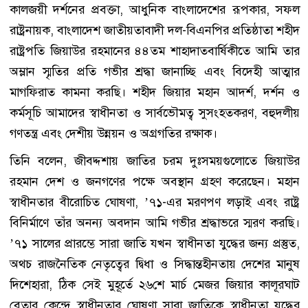
কালজয়ী দর্শনের প্রবক্তা, আধুনিক বাংলাদেশের রূপকার, সফল
রাষ্ট্রনায়ক, বাংলাদেশ জাতীয়তাবাদী দল-বিএনপির প্রতিষ্ঠাতা শহীদ
রাষ্ট্রপতি জিয়াউর রহমানের ৪৪তম শাহাদাতবার্ষিকীতে আমি তার
অম্লান স্মৃতির প্রতি গভীর শ্রদ্ধা জানাচ্ছি এবং বিদেহী আত্মার
মাগফিরাত কামনা করছি। শহীদ জিয়ার মহান আদর্শ, দর্শন ও
কর্মসূচি আমাদের স্বাধীনতা ও সার্বভৌমত্ব সুসংহতকরণ, বহুদলীয়
গণতন্ত্র এবং দেশীয় উন্নয়ন ও অগ্রগতির রক্ষাক।
তিনি বলেন, জীবদ্দশায় জাতির চরম দুঃসময়গুলোতে জিয়াউর
রহমান দেশ ও জনগণের পক্ষে অবস্থান গ্রহণ করেছেন। মহান
স্বাধীনতার বীরোচিত ঘোষণা, ’৭১-এর মরণপণ লড়াই এবং রাষ্ট্র
বিনির্মাণে তাঁর অনন্য অবদান আমি গভীর শ্রদ্ধাভরে স্মরণ করছি।
’৭১ সালের প্রারম্ভে সারা জাতি যখন স্বাধীনতা যুদ্ধের জন্য প্রস্তুত,
অথচ রাজনৈতিক নেতৃত্বের দ্বিধা ও সিদ্ধান্তহীনতায় দেশের মানুষ
দিশেহারা, ঠিক সেই মুহূর্তে ২৬শে মার্চ মেজর জিয়ার কালূরঘাট
বেতার কেন্দ্রে স্বাধীনতার ঘোষণা সারা জাতিকে স্বাধীনতা যুদ্ধের