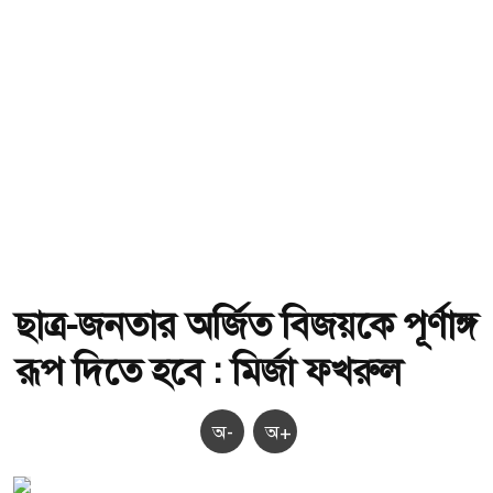
ছাত্র-জনতার অর্জিত বিজয়কে পূর্ণাঙ্গ
রূপ দিতে হবে : মির্জা ফখরুল
অ-
অ+