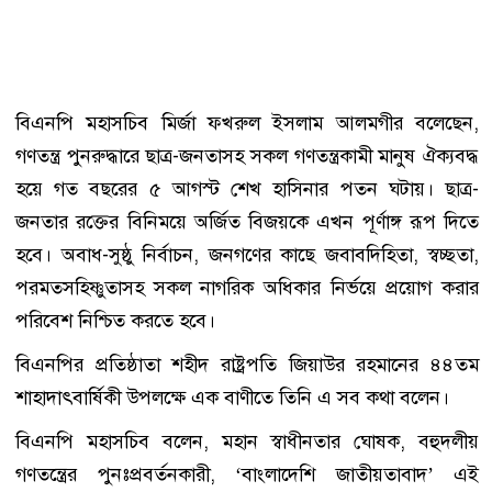
বিএনপি মহাসচিব মির্জা ফখরুল ইসলাম আলমগীর বলেছেন,
গণতন্ত্র পুনরুদ্ধারে ছাত্র-জনতাসহ সকল গণতন্ত্রকামী মানুষ ঐক্যবদ্ধ
হয়ে গত বছরের ৫ আগস্ট শেখ হাসিনার পতন ঘটায়। ছাত্র-
জনতার রক্তের বিনিময়ে অর্জিত বিজয়কে এখন পূর্ণাঙ্গ রূপ দিতে
হবে। অবাধ-সুষ্ঠু নির্বাচন, জনগণের কাছে জবাবদিহিতা, স্বচ্ছতা,
পরমতসহিষ্ণুতাসহ সকল নাগরিক অধিকার নির্ভয়ে প্রয়োগ করার
পরিবেশ নিশ্চিত করতে হবে।
বিএনপির প্রতিষ্ঠাতা শহীদ রাষ্ট্রপতি জিয়াউর রহমানের ৪৪তম
শাহাদাৎবার্ষিকী উপলক্ষে এক বাণীতে তিনি এ সব কথা বলেন।
বিএনপি মহাসচিব বলেন, মহান স্বাধীনতার ঘোষক, বহুদলীয়
গণতন্ত্রের পুনঃপ্রবর্তনকারী, ‘বাংলাদেশি জাতীয়তাবাদ’ এই