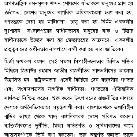
অগণতান্ত্রিক দমনমূলক শাসন শোষণের যাঁতাকলে মানুষের প্রাণ হয়
ওষ্ঠাগত, দেশের মানুষের নাগরিক অধিকারগুলো হরণ করা হয়,
গণতন্ত্রকে দেয়া হয় মাটিচাপা। চালু করা হয় নির্মম একদলীয়
দুঃশাসন। সংবাদপত্রের স্বাধীনতাসহ মানুষের বাক ও চিন্তার
স্বাধীনতাকে উচ্ছেদ করা হয় স্বেচ্ছাতন্ত্রের আক্রমণে। একদলীয়
প্রভুত্ববাদের অধীনতার নাগপাশে বন্দী করা হয় সারা জাতিকে।
মির্জা ফখরুল বলেন, সেই সময়ে সিপাহী-জনতার মিলিত শক্তির
মিছিলে জিয়াউর রহমান জাতীয় রাজনীতির পাদপ্রদীপের আলোয়
উদ্ভাসিত হন। রাষ্ট্রক্ষমতায় এসেই ফিরিয়ে দেন বহুদলীয় গণতন্ত্র
এবং সংবাদপত্রসহ নাগরিক স্বাধীনতা। গণতন্ত্রের ঐতিহাসিক
সার্থকতা নিশ্চিত করেন। শুরু করেন উৎপাদনের রাজনীতির মাধ্যমে
দেশকে অর্থনৈতিকভাবে সমৃদ্ধশালী করা। বাংলাদেশকে তলাবিহীন
ঝুড়ির আখ্যা থেকে খাদ্য রপ্তানিকারক দেশে পরিণত করেন।
ব্যক্তিজীবনেও দুর্নীতি, মিথ্যা প্রতিশ্রুতি ও সুবিধাবাদের কাছে
আত্মসমর্পণকে তিনি ঘৃণা করতেন। তার অন্তর্গত স্বচ্ছতা তাকে