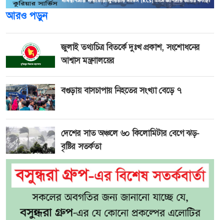
আরও পড়ুন
জুলাই তথ্যচিত্র বিতর্কে দুঃখ প্রকাশ, সংশোধনের
আশ্বাস মন্ত্রণালয়ের
বগুড়ায় বাসচাপায় নিহতের সংখ্যা বেড়ে ৭
দেশের সাত অঞ্চলে ৬০ কিলোমিটার বেগে ঝড়-
বৃষ্টির সতর্কতা