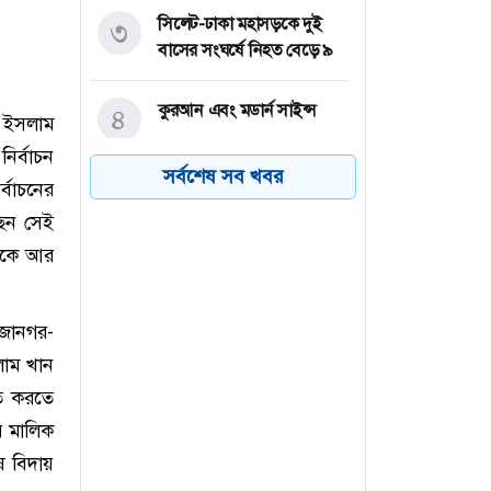
সিলেট-ঢাকা মহাসড়কে দুই
৩
বাসের সংঘর্ষে নিহত বেড়ে ৯
কুরআন এবং মডার্ন সাইন্স
৪
ল ইসলাম
র্বাচন
সর্বশেষ সব খবর
্বাচনের
প্রতারণার মামলায় আইনি
৫
বিপাকে সালমান
ছেন সেই
ারকে আর
তীব্র গরমে উত্তর কোরিয়ায়
৬
কুকুরের মাংসের স্যুপ খাওয়ার
পরামর্শ
ুজানগর-
লাম খান
িত করতে
র মালিক
ষ বিদায়