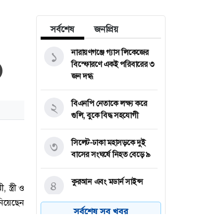
সর্বশেষ
জনপ্রিয়
নারায়ণগঞ্জে গ্যাস লিকেজের
১
বিস্ফোরণে একই পরিবারের ৩
জন দগ্ধ
বিএনপি নেতাকে লক্ষ্য করে
২
গুলি, বুকে বিদ্ধ সহযোগী
সিলেট-ঢাকা মহাসড়কে দুই
৩
বাসের সংঘর্ষে নিহত বেড়ে ৯
কুরআন এবং মডার্ন সাইন্স
৪
সর্বশেষ সব খবর
প্রতারণার মামলায় আইনি