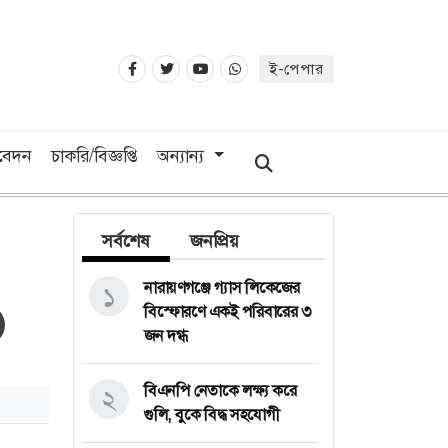
ই-পেপার
িবেদন
চাকরি/বিজ্ঞপ্তি
অন্যান্য
সর্বশেষ
জনপ্রিয়
নারায়ণগঞ্জে গ্যাস লিকেজের
১
বিস্ফোরণে একই পরিবারের ৩
জন দগ্ধ
বিএনপি নেতাকে লক্ষ্য করে
২
গুলি, বুকে বিদ্ধ সহযোগী