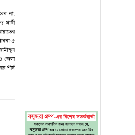
বেন না,
্রার্থী
মায়াতের
পাবনা-৫
মীপুত্র
 ও জেলা
র শীর্ষ