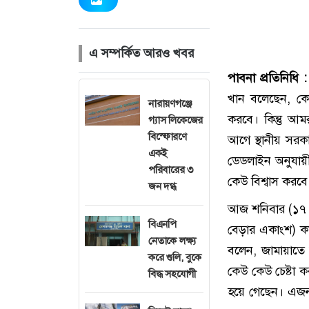
এ সম্পর্কিত আরও খবর
পাবনা প্রতিনিধি :
খান বলেছেন, কো
নারায়ণগঞ্জে
করবে। কিন্তু আ
গ্যাস লিকেজের
বিস্ফোরণে
আগে স্থানীয় সরক
একই
ডেডলাইন অনুযায়ী
পরিবারের ৩
কেউ বিশ্বাস করবে
জন দগ্ধ
আজ শনিবার (১৭ ম
বিএনপি
বেড়ার একাংশ) কর
নেতাকে লক্ষ্য
বলেন, জামায়াতে ই
করে গুলি, বুকে
কেউ কেউ চেষ্টা
বিদ্ধ সহযোগী
হয়ে গেছেন। এজন