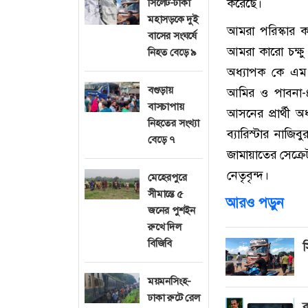
করেছে।
সিলেট-ঢাকা
মহাসড়কে দুই
আমরা পরিস্কার ক
বাসের সংঘর্ষে
আমরা কারো চক্ষু
নিহত বেড়ে ৯
অধ্যাপক কে এম 
বগুড়ায়
আমির ও পাবনা-৪
বাসচাপায়
আসনের প্রার্থী অ
নিহতের সংখ্যা
ব্যারিস্টার নাজ
বেড়ে ৭
জামায়াতের সেক্রে
নেতৃবৃন্দ।
মেহেরপুরে
সীমান্তে ৫
আরও পড়ুন
জনের পুশইন
রুখে দিল
বিজিবি
স
ময়মনসিংহ-
ঢাকা রুটে রেল
ক