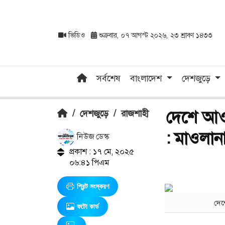
ভিডিও
শুক্রবার, ০৭ আগস্ট ২০২৬, ২৩ শ্রাবণ ১৪৩৩
সর্বশেষ
বাংলাদেশ
দেশজুড়ে
দেশে আওয়
/
দেশজুড়ে
/
রাজশাহী
: মাওলান
নিউজ ডেস্ক
প্রকাশ : ১৭ মে, ২০২৫
০৬:৪১ পিএম
প্রিন্ট সংস্করণ
দেশ
ফটো কার্ড