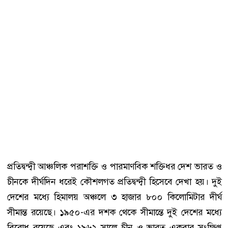
প্রতিদ্বন্দ্বী আঞ্চলিক পরাশক্তি ও পারমাণবিক শক্তিধর দেশ ভারত ও
চীনকে দীর্ঘদিন ধরেই কৌশলগত প্রতিদ্বন্দ্বী হিসেবে দেখা হয়। দুই
দেশের মধ্যে হিমালয় অঞ্চলে ৩ হাজার ৮০০ কিলোমিটার দীর্ঘ
সীমান্ত রয়েছে। ১৯৫০-এর দশক থেকে সীমান্তে দুই দেশের মধ্যে
বিরোধ রয়েছে এবং ১৯৬২ সালে চীন ও ভারত একবার সংক্ষিপ্ত