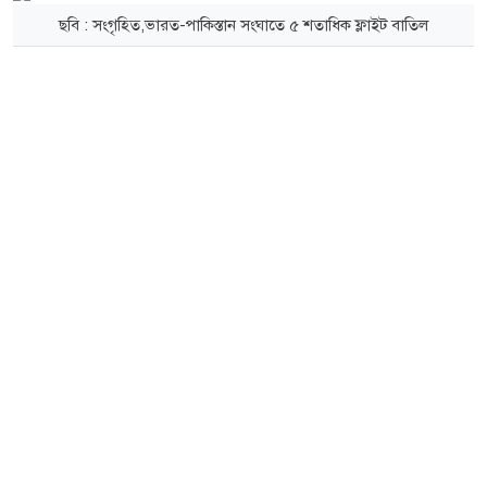
ছবি : সংগৃহিত,ভারত-পাকিস্তান সংঘাতে ৫ শতাধিক ফ্লাইট বাতিল