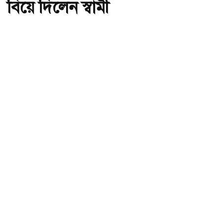
বিয়ে দিলেন স্বামী
অ-
অ+
ছবি : সংগৃহীত, ৫ সন্তানের মাকে প্রেমিকের সঙ্গে বিয়ে দিলেন স্বামী