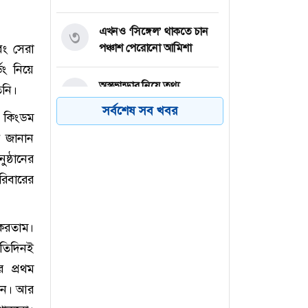
এখনও ‘সিঙ্গেল’ থাকতে চান
৩
বং সেরা
পঞ্চাশ পেরোনো আমিশা
িং নিয়ে
অস্ত্রভান্ডার নিয়ে তথ্য
৪
িনি।
ফাঁসকারীদের কারাদণ্ডের
সর্বশেষ সব খবর
ি কিংডম
হুঁশিয়ারি ট্রাম্পের
ন জানান
বিএনপির সংসদ সদস্য
ষ্ঠানের
৫
বীথিকাকে আইনি নোটিশ
রিবারের
দিলেন আসিফ মাহমুদ
 করতাম।
নতুন বিশ্বরেকর্ড গড়লেন জস
৬
বাটলার
রতিদিনই
র প্রথম
খেন। আর