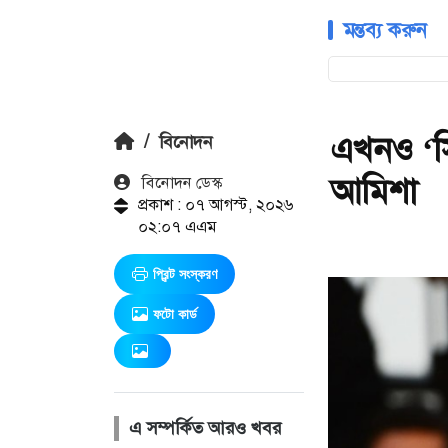
মন্তব্য করুন
এখনও ‘সি
/
বিনোদন
আমিশা
বিনোদন ডেস্ক
প্রকাশ : ০৭ আগস্ট, ২০২৬
০২:০৭ এএম
প্রিন্ট সংস্করণ
ফটো কার্ড
এ সম্পর্কিত আরও খবর