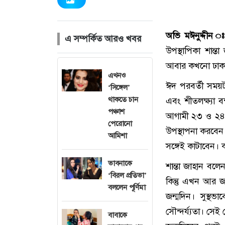
অভি মঈনুদ্দীন 
এ সম্পর্কিত আরও খবর
উপস্থাপিকা শান্
আবার কখনো ঢাকা ও
এখনও
ঈদ পরবর্তী সময়টা
‘সিঙ্গেল’
থাকতে চান
এবং শীতলক্ষ্যা ব
পঞ্চাশ
আগামী ২৩ ও ২৪ এ
পেরোনো
উপস্থাপনা করবে
আমিশা
সঙ্গেই কাটাবেন।
ভাবনাকে
শান্তা জাহান বল
‘বিরল প্রতিভা’
কিন্তু এখন আর 
বললেন পূর্ণিমা
জন্মদিন। সুস্থভ
সৌন্দর্য্যতা। স
বাবাকে