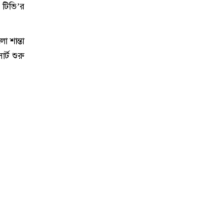
 টিভি’র
 শান্তা
্ট শুরু