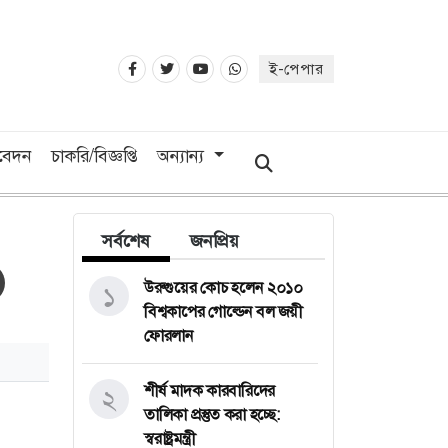
ই-পেপার
িবেদন
চাকরি/বিজ্ঞপ্তি
অন্যান্য
সর্বশেষ
জনপ্রিয়
উরুগুয়ের কোচ হলেন ২০১০
১
বিশ্বকাপের গোল্ডেন বল জয়ী
ফোরলান
শীর্ষ মাদক কারবারিদের
২
তালিকা প্রস্তুত করা হচ্ছে:
স্বরাষ্ট্রমন্ত্রী