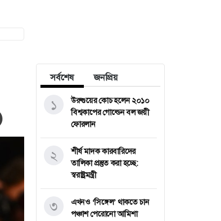
সর্বশেষ
জনপ্রিয়
উরুগুয়ের কোচ হলেন ২০১০
১
বিশ্বকাপের গোল্ডেন বল জয়ী
ফোরলান
শীর্ষ মাদক কারবারিদের
২
তালিকা প্রস্তুত করা হচ্ছে:
স্বরাষ্ট্রমন্ত্রী
এখনও ‘সিঙ্গেল’ থাকতে চান
৩
পঞ্চাশ পেরোনো আমিশা