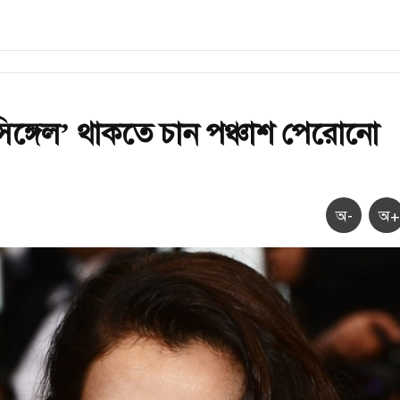
ঙ্গেল’ থাকতে চান পঞ্চাশ পেরোনো
অ-
অ+