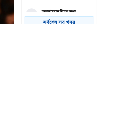
অস্ত্রভান্ডার নিয়ে তথ্য
৪
ফাঁসকারীদের কারাদণ্ডের
সর্বশেষ সব খবর
হুঁশিয়ারি ট্রাম্পের
বিএনপির সংসদ সদস্য
৫
বীথিকাকে আইনি নোটিশ
দিলেন আসিফ মাহমুদ
নতুন বিশ্বরেকর্ড গড়লেন জস
৬
বাটলার