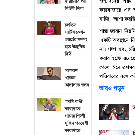
জন্মদিনের পরই 
হারানোর পর
শিউলী শিলা
কক্সবাজারে এর
যাচ্ছি। আশা করছ
চলচ্চিত্র
শান্তা জাহান নি
সার্টিফিকেশন
বোর্ডের সদস্য
একটি অবস্থানে 
হয়ে উচ্ছ্বসিত
না। গল্প এবং চর
দিঠি
করার ইচ্ছে রয়েছ
গেলো ঈদে প্রথমব
সালমান
পরিবারের সঙ্গে ক
খানকে
আদালতে তলব
আরও পড়ুন
‘আমি বন্দী
উ
কারাগারে’
গানের শিল্পী
মুজিব পরদেশী
কারাগারে
ভ