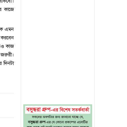
 থাকবো।
র কাজে
েকে এমন
য় করবেন
তেও কাজ
 জরুরী।
র দিনটা