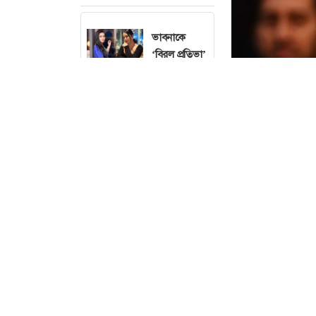
ভাবনাকে
‘বিরল প্রতিভা’
বললেন পূর্ণিমা
বাবাকে
হারানোর পর
শিউলী শিলা
চলচ্চিত্র
সার্টিফিকেশন
বোর্ডের সদস্য
হয়ে উচ্ছ্বসিত
দিঠি
সালমান
খানকে