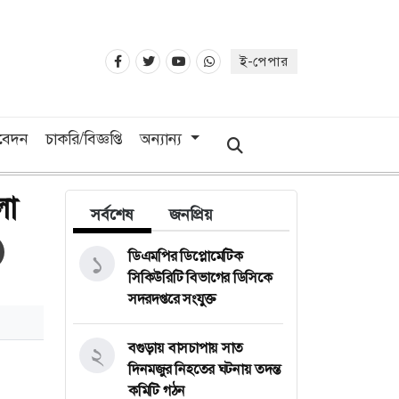
ই-পেপার
িবেদন
চাকরি/বিজ্ঞপ্তি
অন্যান্য
লো
সর্বশেষ
জনপ্রিয়
ডিএমপির ডিপ্লোমেটিক
১
সিকিউরিটি বিভাগের ডিসিকে
সদরদপ্তরে সংযুক্ত
বগুড়ায় বাসচাপায় সাত
২
দিনমজুর নিহতের ঘটনায় তদন্ত
কমিটি গঠন