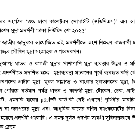
দের সংগঠন ‘ওল্ড ঢাকা কালেক্টরস সোসাইটি (ওডিসিএস)’ এর 
শেষ মুদ্রা প্রদর্শনী ‘ঢাকা নিউমিস শো ২০২৫’।
েশ জাতীয় জাদুঘরে আয়োজিত এই প্রদর্শনীতে অংশ নিচ্ছেন রাজধানী 
রান্তের সৌখিন মুদ্রা সংগ্রাহক ও গবেষকগণ।
ষ্প্রাপ্য ধাতব ও কাগজী মুদ্রার পাশাপাশি মুদ্রা ব্যবস্থার উদ্ভব ও 
প্রদর্শনীতে প্রদর্শিত হচ্ছে। মুদ্রাব্যবস্থা প্রচলনের পূর্বে ব্যবহৃত কড়ি থ
ের প্রাচীন মুদ্রা, মুঘল সাম্রাজ্য ও বাংলার সুলতানদের মুদ্রা, ব্
ল পেরিয়ে বর্তমান পর্যন্ত ধাতব ও কাগজী মুদ্রা, টোকেন, চেক, প্রাই
কেট, এমনকি হালের μেডিট কার্ড-কী নেই এখানে! পৃথিবীর মানচিত
শ বা জনপদের মুদ্রা এবং আধুনিক কালের বর্ণিল ব্যাংকনোটের বিষয়
য়েছে প্রদর্শনী গ্যালারি। এ সমস্ত দুর্লভ প্রদর্শন সামগ্রী সুবিন্যস্তভাবে 
 ফ্রেমে।