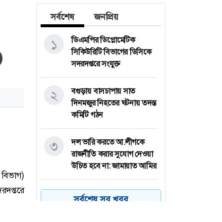
সর্বশেষ
জনপ্রিয়
ডিএমপির ডিপ্লোমেটিক
১
সিকিউরিটি বিভাগের ডিসিকে
সদরদপ্তরে সংযুক্ত
বগুড়ায় বাসচাপায় সাত
২
দিনমজুর নিহতের ঘটনায় তদন্ত
কমিটি গঠন
দল ভারি করতে আ.লীগকে
৩
রাজনীতি করার সুযোগ দেওয়া
উচিত হবে না: জামায়াত আমির
আমের ক্যারেটে অভিনব
৪
সর্বশেষ সব খবর
কৌশলে ৩৭৭ বোতল
ফেয়ারডিল, মাদক কারবারি