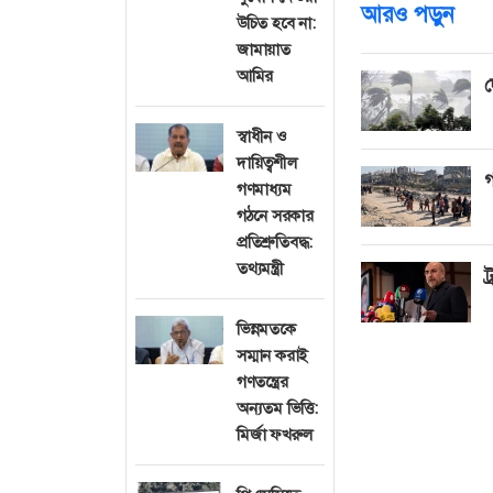
আরও পড়ুন
উচিত হবে না:
জামায়াত
আমির
দ
স্বাধীন ও
দায়িত্বশীল
গ
গণমাধ্যম
গঠনে সরকার
প্রতিশ্রুতিবদ্ধ:
তথ্যমন্ত্রী
ট
ভিন্নমতকে
সম্মান করাই
গণতন্ত্রের
অন্যতম ভিত্তি:
মির্জা ফখরুল