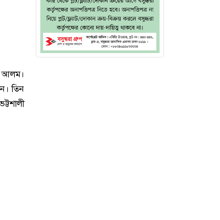
ুল আলম।
লেন। তিন
ট্টশালী