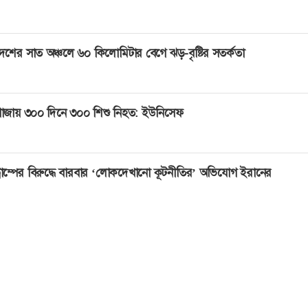
েশের সাত অঞ্চলে ৬০ কিলোমিটার বেগে ঝড়-বৃষ্টির সতর্কতা
াজায় ৩০০ দিনে ৩০০ শিশু নিহত: ইউনিসেফ
্রাম্পের বিরুদ্ধে বারবার ‘লোকদেখানো কূটনীতির’ অভিযোগ ইরানের