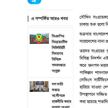
সৌখিন সংগ্রাহক
এ সম্পর্কিত আরও খবর
ঢাকায় শুরু হলো বি
শুক্রবার বাংলাদ
ডিএমপির
সারাদেশের নানা প্
ডিপ্লোমেটিক
সিকিউরিটি
তাদের সংগ্রহের দু
বিভাগের
বিভিন্ন নিদর্শন এই 
ডিসিকে
করে জনপদ-মহাজনপদ
সদরদপ্তরে
সংযুক্ত
পাকিস্তান শাসনাম
সেভিংস সার্টিফি
দল ভারি
হারিয়ে যাওয়া দে
করতে
উপস্থাপনে সজ্জিত হ
আ.লীগকে
করা হয়েছে শতাধিক
রাজনীতি করার
সুযোগ দেওয়া