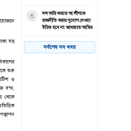
দল ভারি করতে আ.লীগকে
৩
আয়োজনে
রাজনীতি করার সুযোগ দেওয়া
উচিত হবে না: জামায়াত আমির
ঢাকা সহ
আমের ক্যারেটে অভিনব
৪
সর্বশেষ সব খবর
কৌশলে ৩৭৭ বোতল
ফেয়ারডিল, মাদক কারবারি
মবিকাশের
গ্রেপ্তার
েকে শুরু
রিটিশ ও
ঢাকা-চট্টগ্রাম মহাসড়কে ১৫
৫
জ বন্ড,
কিলোমিটার যানজট
্র থেকে
ত্রিপক্ষীয় বৈঠকে অংশ নিতে
৬
ভিত্তিক
সৌদি যাচ্ছেন এরদোয়ান
উপস্থাপন