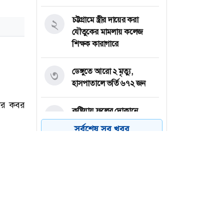
চট্টগ্রামে স্ত্রীর দায়ের করা
২
যৌতুকের মামলায় কলেজ
শিক্ষক কারাগারে
ডেঙ্গুতে আরো ২ মৃত্যু,
৩
হাসপাতালে ভর্তি ৬৭২ জন
কুষ্টিয়ায় ফলের দোকানে
৪
বিদ্যুৎস্পৃষ্টে শ্রমিকের মৃত্যু
সর্বশেষ সব খবর
রাষ্ট্রপতি পদে বিএনপির
৫
মনোনয়ন পেলেন মির্জা ফখরুল
প্রাণ গ্রুপে জনবল নিয়োগ,
৬
ফ্রেশার প্রার্থীদের আবেদনের
সুযোগ