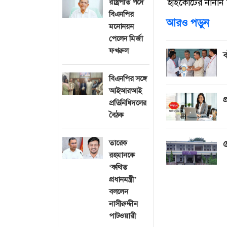
হাইকোর্টের নানান
রাষ্ট্রপতি পদে
বিএনপির
আরও পড়ুন
মনোনয়ন
পেলেন মির্জা
ফখরুল
ব
বিএনপির সঙ্গে
আইআরআই
প
প্রতিনিধিদলের
বৈঠক
তারেক
৫
রহমানকে
‘কথিত
প্রধানমন্ত্রী’
বললেন
নাসীরুদ্দীন
পাটওয়ারী