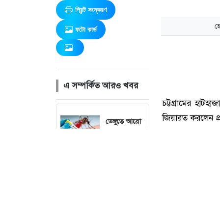
প্রিন্ট সংস্করণ
ফটো কার্ড
এ সম্পর্কিত আরও খবর
ডেঙ্গুতে আরো
২ মৃত্যু,
হাসপাতালে
ভর্তি ৬৭২ জন
রাষ্ট্রপতি পদে
হ
বিএনপির
মনোনয়ন
পেলেন মির্জা