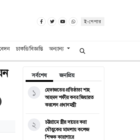
ই-পেপার
িবেদন
চাকরি/বিজ্ঞপ্তি
অন্যান্য
য়ন
সর্বশেষ
জনপ্রিয়
হেফাজতের প্রতিষ্ঠাতা শাহ
১
আহমদ শফীর কবর জিয়ারত
করলেন প্রধানমন্ত্রী
চট্টগ্রামে স্ত্রীর দায়ের করা
২
যৌতুকের মামলায় কলেজ
শিক্ষক কারাগারে