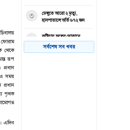
ডেঙ্গুতে আরো ২ মৃত্যু,
৩
হাসপাতালে ভর্তি ৬৭২ জন
সচিবালয়
কুষ্টিয়ায় ফলের দোকানে
৪
স ফোরাম
বিদ্যুৎস্পৃষ্টে শ্রমিকের মৃত্যু
সর্বশেষ সব খবর
িক থেকে
ন্ত রূপ
রাষ্ট্রপতি পদে বিএনপির
৫
মনোনয়ন পেলেন মির্জা ফখরুল
প্রধান
। এ সময়
প্রাণ গ্রুপে জনবল নিয়োগ,
৬
 প্রধান
ফ্রেশার প্রার্থীদের আবেদনের
্য পৃথক
সুযোগ
ঠামোগত
র। এদিন