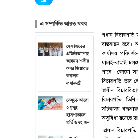
এ সম্পর্কিত আরও খবর
প্রধান বিচারপত
বাস্তবায়ন হবে। আ
হেফাজতের
কার্যালয় পরিদর
প্রতিষ্ঠাতা শাহ
আহমদ শফীর
যাচাই-বাছাই চলছ
কবর জিয়ারত
পাবে। কোনো সাং
করলেন
বিচারপতি তার ঘ
প্রধানমন্ত্রী
স্বাধীন বিচারবি
বিচারপতি। তিনি ব
ডেঙ্গুতে আরো
২ মৃত্যু,
সচিবালয় বাস্তব
হাসপাতালে
অসুবিধা রয়েছে ত
ভর্তি ৬৭২ জন
প্রধান বিচারপত