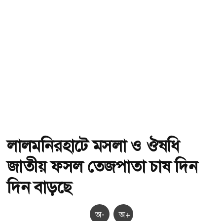
লালমনিরহাটে মসলা ও ঔষধি
জাতীয় ফসল তেজপাতা চাষ দিন
দিন বাড়ছে
অ-
অ+