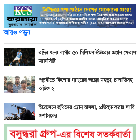
আরও পড়ুন
রদ্রির জন্য বার্সার ৫০ মিলিয়ন ইউরোর প্রস্তাব ফেরাল
ম্যানসিটি
পল্লবীতে কিশোর গ্যাংয়ের অস্ত্রের মহড়া, চাপাতিসহ
আটক ২
ইয়েমেনে হুথিদের ড্রোন হামলা, প্রতিহত করার দাবি
প্রশাসনের