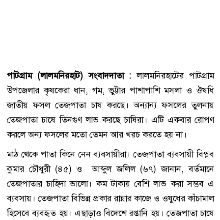
পাটগ্রাম (লালমনিরহাট) সংবাদদাতা :
লালমনিরহাটের পাটগ্রাম
উপজেলার কৃষকেরা ধান, গম, ভুট্টার পাশাপাশি মসলা ও ঔষধি
জাতীয় ফসল তেজপাতা চাষ করছে। অন্যান্য ফসলের তুলনায়
তেজপাতা চাষে তিনগুণ লাভ করছে চাষিরা। এটি একবার রোপণ
করলে অন্য ফসলের মতো তেমন আর খরচ করতে হয় না।
মাঠ থেকে পাতা কিনে নেন ব্যবসায়ীরা। তেজপাতা ব্যবসায়ী বিপ্লব
কুমার চৌধুরী (৪৫) ও আব্দুল জলিল (৬৭) জানান, বর্তমানে
তেজপাতার চাহিদা ভালো। কম টাকায় বেশি লাভ করা সম্ভব এ
ব্যবসায়। তেজপাতা বিভিন্ন প্রকার রান্নার কাজে ও ওষুধের কাঁচামাল
হিসেবে ব্যবহৃত হয়। এছাড়াও বিদেশে রপ্তানি হয়। তেজপাতা চাষে