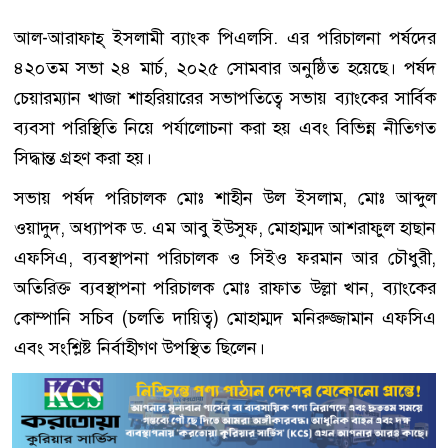
আল-আরাফাহ্ ইসলামী ব্যাংক পিএলসি. এর পরিচালনা পর্ষদের
৪২০তম সভা ২৪ মার্চ, ২০২৫ সোমবার অনুষ্ঠিত হয়েছে। পর্ষদ
চেয়ারম্যান খাজা শাহরিয়ারের সভাপতিত্বে সভায় ব্যাংকের সার্বিক
ব্যবসা পরিস্থিতি নিয়ে পর্যালোচনা করা হয় এবং বিভিন্ন নীতিগত
সিদ্ধান্ত গ্রহণ করা হয়।
সভায় পর্ষদ পরিচালক মোঃ শাহীন উল ইসলাম, মোঃ আব্দুল
ওয়াদুদ, অধ্যাপক ড. এম আবু ইউসুফ, মোহাম্মদ আশরাফুল হাছান
এফসিএ, ব্যবস্থাপনা পরিচালক ও সিইও ফরমান আর চৌধুরী,
অতিরিক্ত ব্যবস্থাপনা পরিচালক মোঃ রাফাত উল্লা খান, ব্যাংকের
কোম্পানি সচিব (চলতি দায়িত্ব) মোহাম্মদ মনিরুজ্জামান এফসিএ
এবং সংশ্লিষ্ট নির্বাহীগণ উপস্থিত ছিলেন।