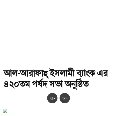
আল-আরাফাহ্ ইসলামী ব্যাংক এর
৪২০তম পর্ষদ সভা অনুষ্ঠিত
অ-
অ+