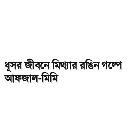
ধূসর জীবনে মিথ্যার রঙিন গল্পে
আফজাল-মিমি
অ-
অ+