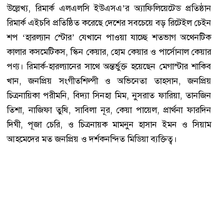
উল্লেখ্য, রিমার্ক এলএলসি ইউএসএ’র অ্যাফিলিয়েটেড প্রতিষ্ঠান
রিমার্ক এইচবি প্রতিষ্ঠিত করেছে দেশের সবচেয়ে বড় রিটেইল চেইন
শপ ‘হারল্যান স্টোর’ যেখানে পাওয়া যাচ্ছে শতভাগ অথেনটিক
কালার কসমেটিকস, স্কিন কেয়ার, হোম কেয়ার ও পার্সোনাল কেয়ার
পণ্য। রিমার্ক-হারল্যানের সাথে অন্তর্ভুক্ত হয়েছেন মেগাস্টার শাকিব
খান, জনপ্রিয় সংগীতশিল্পী ও অভিনেতা তাহসান, জনপ্রিয়
চিত্রনায়িকা পরীমনি, বিদ্যা সিনহা মিম, নুসরাত ফারিয়া, তানজিন
তিশা, নাজিফা তুষি, সাবিলা নূর, কেয়া পায়েল, প্রার্থনা ফারদিন
দিঘী, পূজা চেরি, ও চিত্রনায়ক মামনুন হাসান ইমন ও সিয়াম
আহমেদের মত জনপ্রিয় ও দর্শকনন্দিত মিডিয়া ব্যক্তিত্ব।