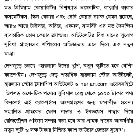
মত প্রিমিয়াম কোয়ালিটির বিশ্বখ্যাত অথেনটিক, লাক্সারি কালার
কসমেটিকস, স্কিন কেয়ার এবং বেবি কেয়ার ব্র্যান্ড যেমন রয়েছে,
আরও আছে টাইলক্স, অরিক্স, একনল, সানবিট এর মত দৈনন্দিন
ব্যবহারিক হোম কেয়ার ব্র্যান্ডও। আউটলেটির বিশ্ব মানের সুযোগ
সুবিধা গ্রাহকদের শপিংয়ের অভিজ্ঞতায় এনে দিবে এক নতুন
মাত্রা।
দেশজুড়ে চলছে “হারল্যান ঈদের খুশি, নতুন স্কুটিতে হবে বেশি”
ক্যাম্পেইন। দেশজুড়ে দেড় শতাধিক হারল্যান স্টোর আউটলেট,
হারল্যান স্টোর ফ্ল্যাগশিপ আউটলেট ও herlan.com ওয়েবসাইটে
উপলব্ধ অথেনটিক পণ্যের সুবিশাল রেঞ্জ থেকে ১০০০ টাকার পণ্য
কিনলেই এই ক্যাম্পেইনে অংশগ্রহণের জন্য মনোনীত হবেন।
সম্মানিত গ্রাহকের ফোন নাম্বার ও ইনভয়েস নাম্বার দিয়ে
রেজিস্ট্রেশন প্রক্রিয়া সম্পন্ন করা হবে আর গ্রাহক পাবেন আকর্ষণীয়
নতুন স্কুটি ও লক্ষ টাকার নিশ্চিত ক্যাশ ভাউচার জেতার সুযোগ।