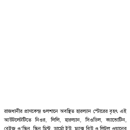
রাজধানীর প্রাণকেন্দ্র গুলশানে অবস্থিত হারল্যান স্টোরের বৃহৎ এই
আউটলেটটিতে নিওর, লিলি, হারল্যান, সিওডিল, ক্যাভোটিন,
ব্লেইজ ও’স্কিন, স্কিন মিন্ট, ডার্মো ইউ, ম্যাক্স বিউ ও লিটল ওয়ানের