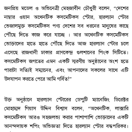
জনপ্রিয় মডেল ও অভিনেত্রী মেহজাবীন চৌধুরী বলেন, “দেশের
নাম্বার ওয়ান অথেনটিক কসমেটিকস স্টোর, হারল্যান স্টোর
ভেজালমুক্ত কসমেটিকস পণ্য দেশের সব ধরনের মানুষের কাছে
পৌঁছে দিতে কাজ করে যাচ্ছে । আর অথেনটিক কসমেটিকস
ভোক্তাদের হাতে হাতে পৌঁছে দিতে আজ হারল্যান স্টোর চলে
এসেছে রাজধানী ঢাকার প্রাণকেন্দ্র গুলশানের পিংক সিটিতে।
কসমেটিকস জগতের এমন একটি স্মরণীয় অনুষ্ঠানের অংশ হতে
পারাটা সত্যিই সম্মানের, এবং আপনাদের সকলের সাথে এটি
উদযাপন করতে পেরে আমি গর্বিত!”
উক্ত অনুষ্ঠানে হারল্যান স্টোরের ডেপুটি ম্যানেজিং ডিরেক্টর
মোহাম্মদ গিয়াস উদ্দিন বিশ্বাস বলেন, “অথেনটিক, লাক্সারি
কসমেটিকস আরও সহজলভ্য করার পাশাপাশি ভোক্তাদের একটি
আনন্দদায়ক শপিং অভিজ্ঞতা দিতে হারল্যান স্টোর বদ্ধপরিকর।