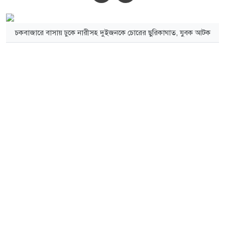
চকবাজারে বাসায় ঢুকে নারীসহ দুইজনকে চোরের ছুরিকাঘাত, যুবক আটক