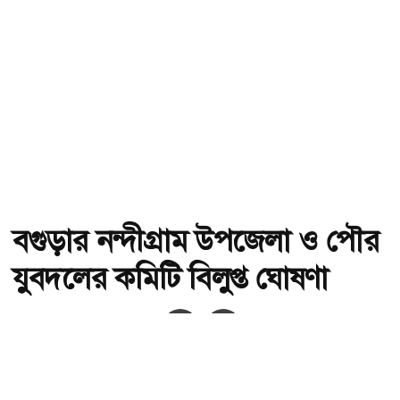
বগুড়ার নন্দীগ্রাম উপজেলা ও পৌর
যুবদলের কমিটি বিলুপ্ত ঘোষণা
অ-
অ+