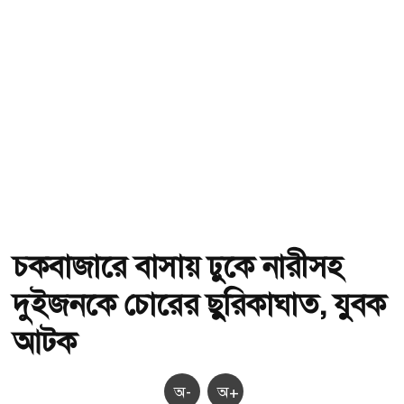
চকবাজারে বাসায় ঢুকে নারীসহ
দুইজনকে চোরের ছুরিকাঘাত, যুবক
আটক
অ-
অ+