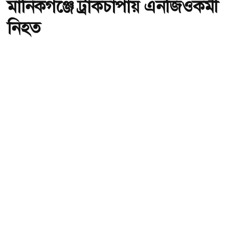
মানিকগঞ্জে ট্রাকচাপায় এনজিওকর্মী
নিহত
অ-
অ+
মানিকগঞ্জে ট্রাকচাপায় এনজিওকর্মী নিহত