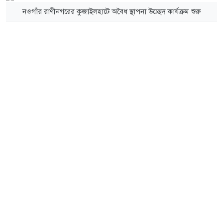
নওগাঁর রাণীনগরের কুজাইলহাটে অবৈধ স্থাপনা উচ্ছেদ কার্যক্রম শুরু