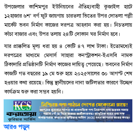
উপজেলার কাশিমপুর ইউনিয়নের ঐতিহ্যবাহী কুজাইল হাটে
১২হাজার ৬শ’ বর্গ ফুট জায়গায় চারতলা ভিতের উপর দোতলা পল্লী
মার্কেট ভবন নির্মাণ কাজের দরপত্র আহবান করা হয়। নিচতলায়
কাঁচা বাজার এবং উপর তলায় ২৪টি দোকান ঘর নির্মাণ হবে।
যার প্রাক্কলিত মূল্য ধরা হয় ৪ কোটি ৪৭ লাখ টাকা। ইতোমধ্যেই
দরপত্রের মাধ্যমে মেসার্স সাহারা কনস্ট্রাকশন-ইএসবি নামক
ঠিকাদারি প্রতিষ্ঠানটি নির্মাণ কাজের দায়িত্ব পেয়েছে। ভবনের নির্মাণ
কাজটি গত বছরের ১৯ মে শুরু হয়ে ২০২৫সালের ৩০ আগস্ট শেষ
হওয়ার কথা রয়েছে। কিন্তু স্থানীয়দের নানা জটিলতার কারণে উচ্ছেদ
কার্যক্রম শুরু করা সম্ভব হয়নি।
আরও পড়ুন