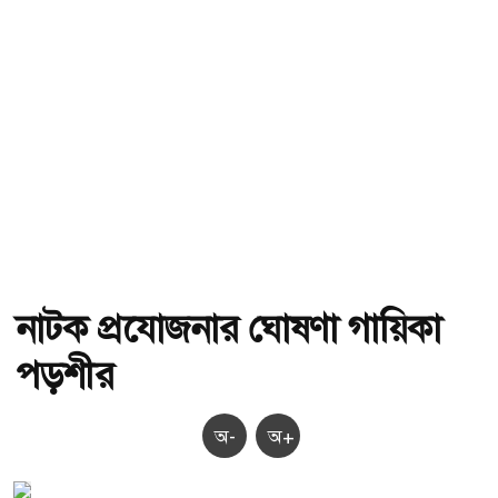
নাটক প্রযোজনার ঘোষণা গায়িকা
পড়শীর
অ-
অ+