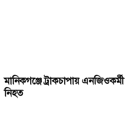
মানিকগঞ্জে ট্রাকচাপায় এনজিওকর্মী
নিহত
অ-
অ+