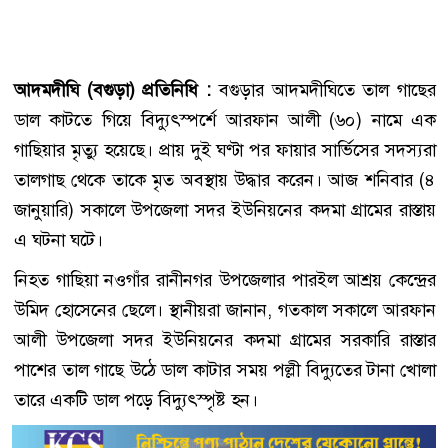
আদমদীঘি (বগুড়া) প্রতিনিধি :
বগুড়ার আদমদীঘিতে তাল গাছের
ডাল কাটতে গিয়ে বিদ্যুৎস্পর্শে আরফান আলী (৬০) নামে এক
গাছিয়ার মৃত্যু হয়েছে। প্রায় দুই ঘণ্টা পর ফায়ার সার্ভিসের সদস্যরা
তালগাছ থেকে তাকে মৃত অবস্থায় উদ্ধার করেন। আজ শনিবার (৪
জানুয়ারি) সকালে উপজেলা সদর ইউনিয়নের কদমা গ্রামের রাস্তায়
এ ঘটনা ঘটে।
নিহত গাছিয়া নওগাঁর রানীনগর উপজেলার পারইল আশ্রয় কেন্দ্রের
উমিদ হোসেনের ছেলে। স্থানীয়রা জানান, গতকাল সকালে আরফান
আলী উপজেলা সদর ইউনিয়নের কদমা গ্রামের সরকারি রাস্তার
পাশের তাল গাছে উঠে ডাল কাটার সময় পল্লী বিদ্যুতের টানা খোলা
তারে একটি ডাল পড়ে বিদ্যুৎস্পৃষ্ট হন।