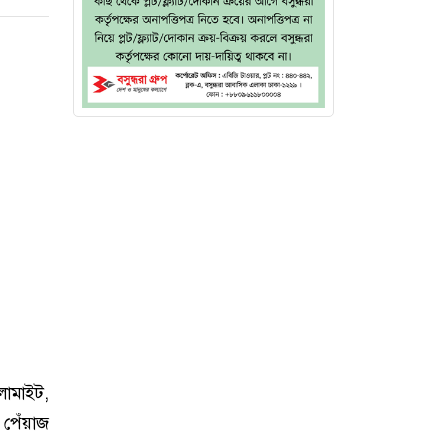
লোমাইট,
, পেঁয়াজ