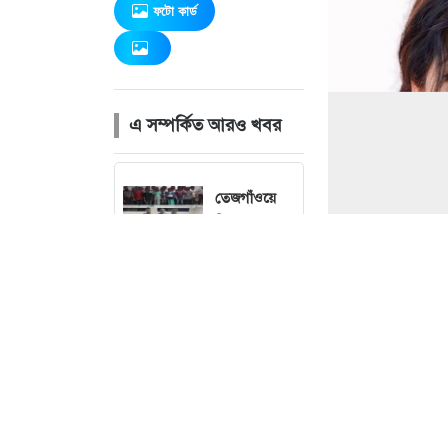
ফটো কার্ড
এ সম্পর্কিত আরও খবর
তেজগাঁওয়ে
বিশেষ
অভিযানে
গ্রেফতার ৫৬
বৃষ্টি নিয়ে নতুন
ছবি : 
বার্তা দিল
আবহাওয়া
অফিস