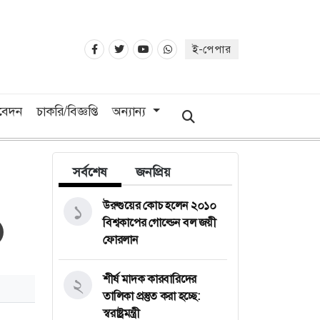
ই-পেপার
িবেদন
চাকরি/বিজ্ঞপ্তি
অন্যান্য
সর্বশেষ
জনপ্রিয়
উরুগুয়ের কোচ হলেন ২০১০
১
বিশ্বকাপের গোল্ডেন বল জয়ী
ফোরলান
শীর্ষ মাদক কারবারিদের
২
তালিকা প্রস্তুত করা হচ্ছে:
স্বরাষ্ট্রমন্ত্রী