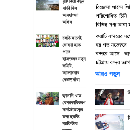
বৃষ্টি নিয়ে নতুন
রিজেন্সা লাইন্স 
বার্তা দিল
আবহাওয়া
পরিশোধিত চিনি, 
অফিস
বিভিন্ন পণ্য আনা
করাচি বন্দরের সঙ্
চলতি মাসেই
হয় গত নভেম্বরে।
ঘোষণা হতে
পারে
বন্দরে আসে। আবা
ছাত্রদলের নতুন
চট্টগ্রাম বন্দর ত্য
কমিটি,
আলোচনার
আরও পড়ুন
কেন্দ্রে যাঁরা
উ
জ্বালানি খাত
বেসরকারিকরণ
সার্বভৌমত্বের
জন্য হুমকি:
ভ
ব্যারিস্টার