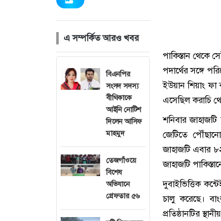
এ সম্পর্কিত আরও খবর
পাকিস্তান থেকে 
পদার্থের সঙ্গে প
বিএনপির
ইউয়ান শিয়াং ফা
সংসদ সদস্য
বীথিকাকে
এসেছিল করাচি থ
আইনি নোটিশ
শনিবার জাহাজটি 
দিলেন আসিফ
মাহমুদ
জেটিতে পৌঁছান
জাহাজটি এবার ৮২৫
তেজগাঁওয়ে
জাহাজটি পাকিস্তা
বিশেষ
দুবাইভিত্তিক কন্
অভিযানে
গ্রেফতার ৫৬
চালু করেছে। বাং
প্রতিষ্ঠানটির স্থান