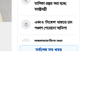
তালিকা প্রস্তুত করা হচ্ছে:
স্বরাষ্ট্রমন্ত্রী
এখনও ‘সিঙ্গেল’ থাকতে চান
৩
পঞ্চাশ পেরোনো আমিশা
অস্ত্রভান্ডার নিয়ে তথ্য
৪
ফাঁসকারীদের কারাদণ্ডের
সর্বশেষ সব খবর
হুঁশিয়ারি ট্রাম্পের
বিএনপির সংসদ সদস্য
৫
বীথিকাকে আইনি নোটিশ
দিলেন আসিফ মাহমুদ
নতুন বিশ্বরেকর্ড গড়লেন জস
৬
বাটলার