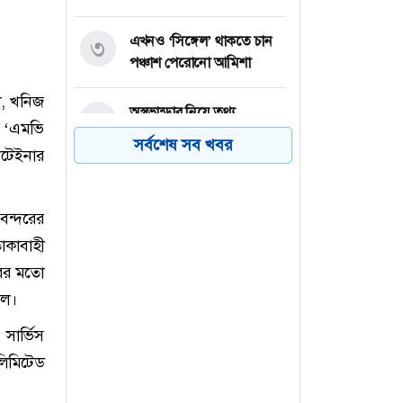
এখনও ‘সিঙ্গেল’ থাকতে চান
৩
পঞ্চাশ পেরোনো আমিশা
ল, খনিজ
অস্ত্রভান্ডার নিয়ে তথ্য
৪
ম ‘এমভি
ফাঁসকারীদের কারাদণ্ডের
সর্বশেষ সব খবর
নটেইনার
হুঁশিয়ারি ট্রাম্পের
বিএনপির সংসদ সদস্য
৫
বন্দরের
বীথিকাকে আইনি নোটিশ
কাবাহী
দিলেন আসিফ মাহমুদ
রের মতো
নতুন বিশ্বরেকর্ড গড়লেন জস
এল।
৬
বাটলার
সার্ভিস
লিমিটেড