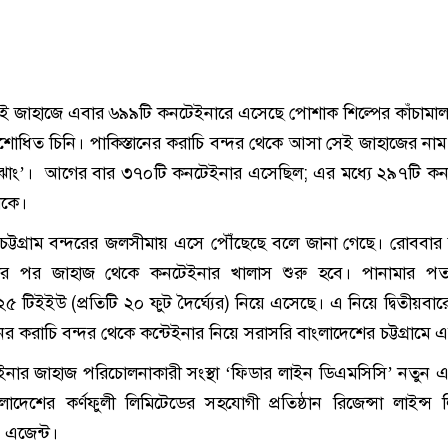
সেই জাহাজে এবার ৬৯৯টি কনটেইনারে এসেছে পোশাক শিল্পের কাঁচামা
রিশোধিত চিনি। পাকিস্তানের করাচি বন্দর থেকে আসা সেই জাহাজের না
 ঝাং’। আগের বার ৩৭০টি কনটেইনার এসেছিল; এর মধ্যে ২৯৭টি ক
েকে।
চট্টগ্রাম বন্দরের জলসীমায় এসে পৌঁছেছে বলে জানা গেছে। রোববার 
োর পর জাহাজ থেকে কনটেইনার খালাস শুরু হবে। পানামার পতা
 টিইইউ (প্রতিটি ২০ ফুট দৈর্ঘ্যের) নিয়ে এসেছে। এ নিয়ে দ্বিতীয়বা
নের করাচি বন্দর থেকে কন্টেইনার নিয়ে সরাসরি বাংলাদেশের চট্টগ্রামে 
টেইনার জাহাজ পরিচোলনাকারী সংস্থা ‘ফিডার লাইন ডিএমসিসি’ নতুন এ 
লাদেশের কর্ণফুলী লিমিটেডের সহযোগী প্রতিষ্ঠান রিজেন্সা লাইন্স 
ীয় এজেন্ট।