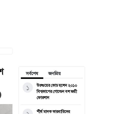
শ
সর্বশেষ
জনপ্রিয়
উরুগুয়ের কোচ হলেন ২০১০
১
বিশ্বকাপের গোল্ডেন বল জয়ী
ফোরলান
শীর্ষ মাদক কারবারিদের
২