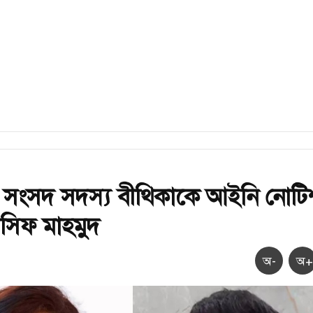
 সংসদ সদস্য বীথিকাকে আইনি নোটি
সিফ মাহমুদ
অ-
অ+